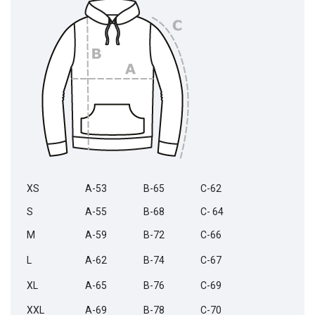
XS
A-53
B-65
C-62
S
A-55
B-68
C- 64
M
A-59
B-72
C-66
L
A-62
B-74
C-67
XL
A-65
B-76
C-69
XXL
A-69
B-78
C-70