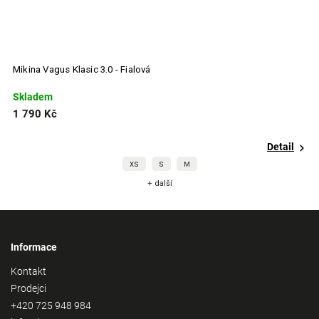
Mikina Vagus Klasic 3.0 - Fialová
Mi
Skladem
S
1 790 Kč
1
Detail
XS
S
M
+ další
Informace
Kontakt
Prodejci
+420 725 948 984