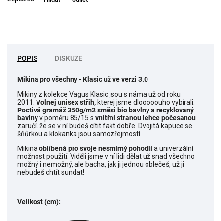
POPIS
DISKUZE
Mikina pro všechny
- Klasic už ve verzi 3.0
Mikiny z kolekce Vagus Klasic jsou s náma už od roku
2011.
Volnej unisex střih,
kterej jsme dlooooouho vybírali.
Poctivá gramáž 350g/m2 směsi bio bavlny a recyklovaný
bavlny
v poměru 85/15 s
vnitřní stranou lehce počesanou
zaručí, že se v ní budeš cítit fakt dobře. Dvojitá kapuce se
šňůrkou a klokanka jsou samozřejmostí.
Mikina
o
blíbená pro svoje nesmírný pohodlí
a univerzální
možnost použití. Viděli jsme v ní lidi dělat už snad všechno
možný i nemožný, ale bacha, jak ji jednou oblečeš, už ji
nebudeš chtít sundat!
Velikost (cm):