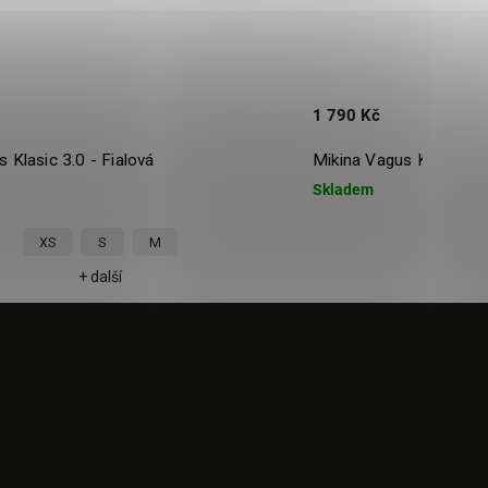
1 790 Kč
 Klasic 3.0 - Fialová
Mikina Vagus Klasic 3.0
Skladem
XS
S
M
XS
+ další