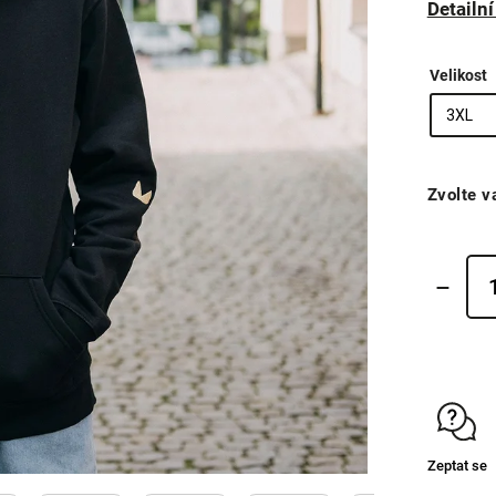
Detailn
Velikost
Zvolte v
Zeptat se