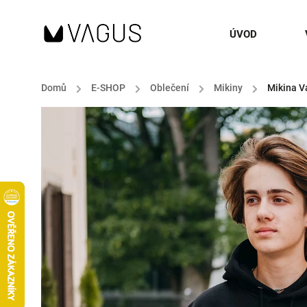
ÚVOD
Domů
/
E-SHOP
/
Oblečení
/
Mikiny
/
Mikina V