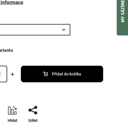
í informace
MY SÁZÍME
ariantu
Přidat do košíku
Hlídat
Sdílet