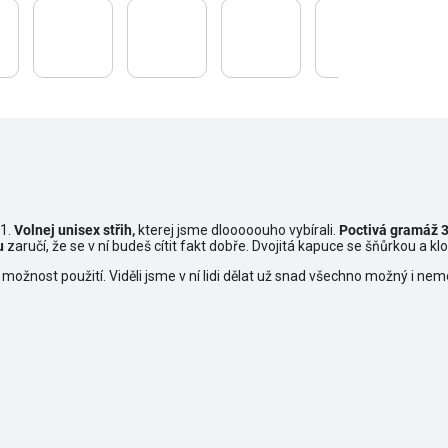
11.
Volnej unisex střih,
kterej jsme dlooooouho vybírali.
Poctivá gramáž 3
u
zaručí, že se v ní budeš cítit fakt dobře. Dvojitá kapuce se šňůrkou a 
 možnost použití. Viděli jsme v ní lidi dělat už snad všechno možný i nemož