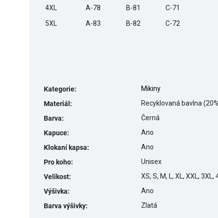
4XL
A-78
B-81
C-71
5XL
A-83
B-82
C-72
Mikiny
Kategorie
:
Recyklovaná bavlna (20%
Materiál
:
Černá
Barva
:
Ano
Kapuce
:
Ano
Klokaní kapsa
:
Unisex
Pro koho
:
XS, S, M, L, XL, XXL, 3XL,
Velikost
:
Ano
Výšivka
:
Zlatá
Barva výšivky
: