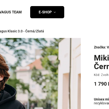
VAGUS TEAM
E-SHOP
agus Klasic 3.0 - Černá/Zlatá
Značka:
V
Miki
Čer
Kód:
Zvolt
1 790 
Unisex mi
recyklova