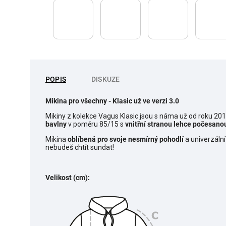
POPIS
DISKUZE
Mikina pro všechny
- Klasic už ve verzi 3.0
Mikiny z kolekce Vagus Klasic jsou s náma už od roku 20
bavlny
v poměru 85/15 s
vnitřní stranou lehce počesano
Mikina
o
blíbená pro svoje nesmírný pohodlí
a univerzální
nebudeš chtít sundat!
Velikost (cm):