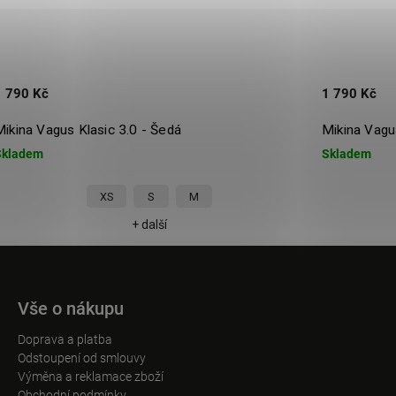
1 790 Kč
1 790 Kč
Mikina Vagus Klasic 3.0 - Šedá
Mikina Vagus
Skladem
Skladem
XS
S
M
+ další
Vše o nákupu
Doprava a platba
Odstoupení od smlouvy
Výměna a reklamace zboží
Obchodní podmínky