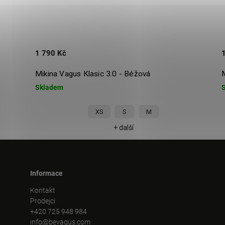
1 790 Kč
Mikina Vagus Klasic 3.0 - Béžová
Skladem
XS
S
M
+ další
Informace
Kontakt
Prodejci
+420 725 948 984
info@bevagus.com