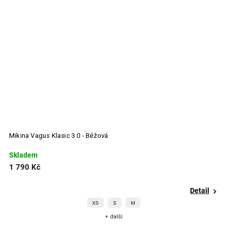
Mikina Vagus Klasic 3.0 - Béžová
Mi
Skladem
S
1 790 Kč
1
Detail
XS
S
M
+ další