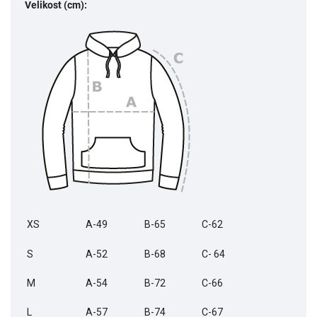
Velikost (cm):
XS
A-49
B-65
C-62
S
A-52
B-68
C- 64
M
A-54
B-72
C-66
L
A-57
B-74
C-67