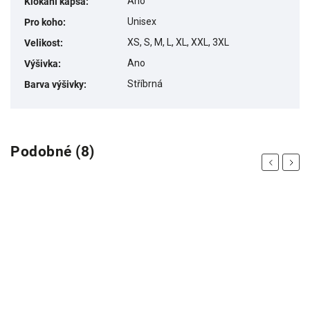
Ano
Klokaní kapsa
:
Unisex
Pro koho
:
XS, S, M, L, XL, XXL, 3XL
Velikost
:
Ano
Výšivka
:
Stříbrná
Barva výšivky
:
Podobné (8)
Previous
Next