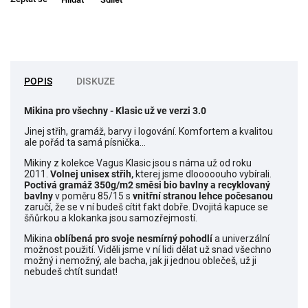
POPIS
DISKUZE
Mikina pro všechny
- Klasic už ve verzi 3.0
Jinej střih, gramáž, barvy i logování. Komfortem a kvalitou
ale pořád ta samá písnička...
Mikiny z kolekce Vagus Klasic jsou s náma už od roku
2011.
Volnej unisex střih,
kterej jsme dlooooouho vybírali.
Poctivá gramáž 350g/m2 směsi bio bavlny a recyklovaný
bavlny
v poměru 85/15 s
vnitřní stranou lehce počesanou
zaručí, že se v ní budeš cítit fakt dobře. Dvojitá kapuce se
šňůrkou a klokanka jsou samozřejmostí.
Mikina
o
blíbená pro svoje nesmírný pohodlí
a univerzální
možnost použití. Viděli jsme v ní lidi dělat už snad všechno
možný i nemožný, ale bacha, jak ji jednou oblečeš, už ji
nebudeš chtít sundat!