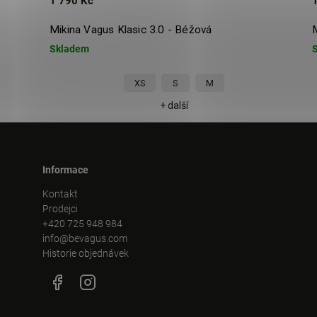
1 790 Kč
1
Mikina Vagus Klasic 3.0 - Béžová
Mi
Skladem
S
XS
S
M
+ další
Informace
Kontakt
Prodejci
+420 725 948 984
info@bevagus.com
Historie objednávek