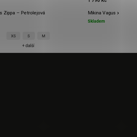
1 790 Kč
 Zippa – Petrolejová
Mikina Vagus x Dětský K
Skladem
XS
S
M
+ další
+ 