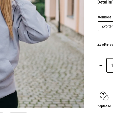
Detailn
Velikost
Zvolte v
Zeptat se