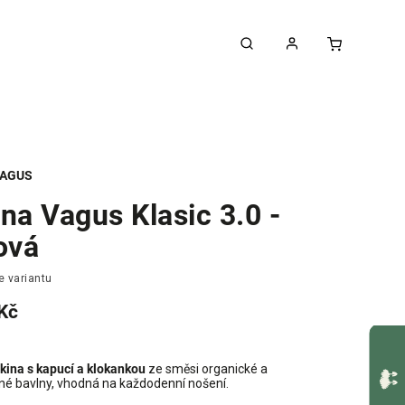
AGUS
na Vagus Klasic 3.0 -
ová
e variantu
Kč
kina s kapucí a klokankou
ze směsi organické a
né bavlny, vhodná na každodenní nošení.