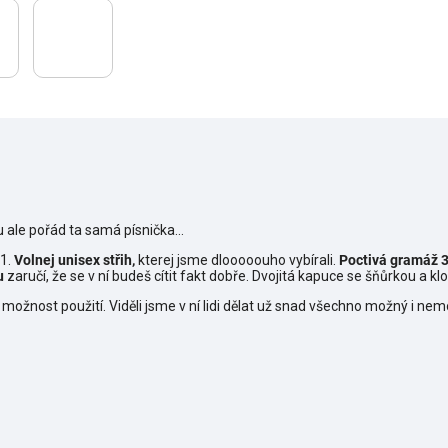
u ale pořád ta samá písnička...
11.
Volnej unisex střih,
kterej jsme dlooooouho vybírali.
Poctivá gramáž 3
u
zaručí, že se v ní budeš cítit fakt dobře. Dvojitá kapuce se šňůrkou a 
 možnost použití. Viděli jsme v ní lidi dělat už snad všechno možný i nemož