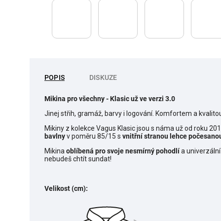
POPIS
DISKUZE
Mikina pro všechny
- Klasic už ve verzi 3.0
Jinej střih, gramáž, barvy i logování. Komfortem a kvalito
Mikiny z kolekce Vagus Klasic jsou s náma už od roku 20
bavlny
v poměru 85/15 s
vnitřní stranou lehce počesano
Mikina
o
blíbená pro svoje nesmírný pohodlí
a univerzální
nebudeš chtít sundat!
Velikost (cm):