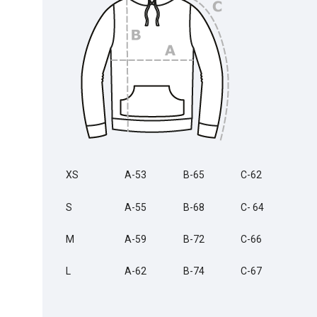
XS
A-53
B-65
C-62
S
A-55
B-68
C- 64
M
A-59
B-72
C-66
L
A-62
B-74
C-67