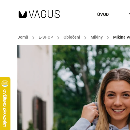
ÚVOD
Domů
/
E-SHOP
/
Oblečení
/
Mikiny
/
Mikina Va