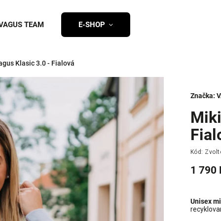
VAGUS TEAM
E-SHOP
gus Klasic 3.0 - Fialová
Značka:
V
Miki
Fial
Kód:
Zvolt
1 790 
Unisex mi
recyklova