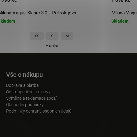
 790 Kč
1 690 Kč
kina Vagus Klasic 3.0 - Petrolejová
Mikina Vagus
kladem
Skladem
XS
S
M
+ další
Vše o nákupu
Doprava a platba
Odstoupení od smlouvy
Výměna a reklamace zboží
Obchodní podmínky
Podmínky ochrany osobních údajů