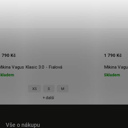
90 Kč
1 790 Kč
ina Vagus Klasic 3.0 - Fialová
Mikina Vagus K
adem
Skladem
XS
S
M
+ další
Vše o nákupu