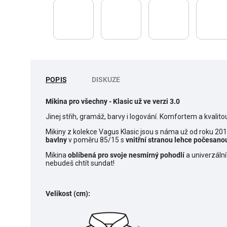
POPIS
DISKUZE
Mikina pro všechny
- Klasic už ve verzi 3.0
Jinej střih, gramáž, barvy i logování. Komfortem a kvalito
Mikiny z kolekce Vagus Klasic jsou s náma už od roku 20
bavlny
v poměru 85/15 s
vnitřní stranou lehce počesano
Mikina
o
blíbená pro svoje nesmírný pohodlí
a univerzální
nebudeš chtít sundat!
Velikost (cm):