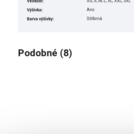
XS, S, M, L, XL, XXL, 3XL
Velikost
:
Ano
Výšivka
:
Stříbrná
Barva výšivky
:
Podobné (8)