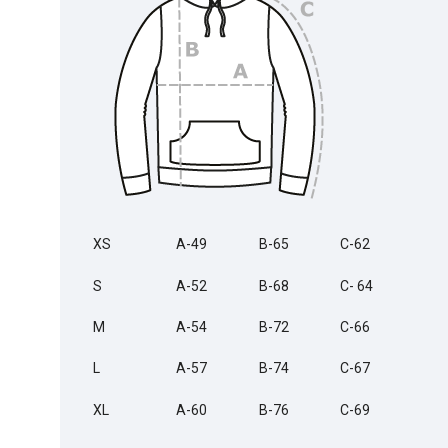
XS
A-49
B-65
C-62
S
A-52
B-68
C- 64
M
A-54
B-72
C-66
L
A-57
B-74
C-67
XL
A-60
B-76
C-69