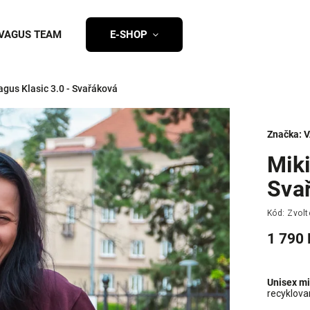
VAGUS TEAM
E-SHOP
agus Klasic 3.0 - Svařáková
Značka:
V
Miki
Sva
Kód:
Zvolt
1 790 
Unisex mi
recyklova