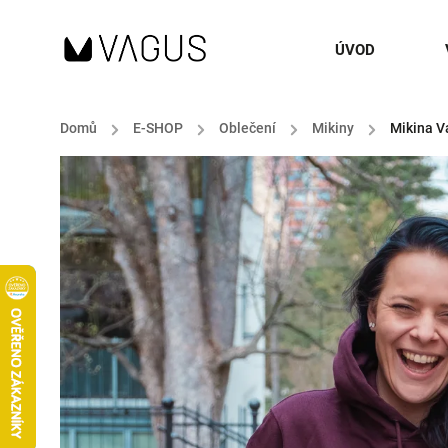
ÚVOD
Domů
/
E-SHOP
/
Oblečení
/
Mikiny
/
Mikina V