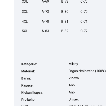
XXL
A-69
B-78
C-70
3XL
A-73
B-80
C-70
4XL
A-78
B-81
C-71
5XL
A-83
B-82
C-72
Mikiny
Kategorie
:
Organická bavlna (100%)
Materiál
:
Vínová
Barva
:
Ano
Kapuce
:
Ano
Klokaní kapsa
:
Unisex
Pro koho
: