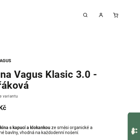
AGUS
na Vagus Klasic 3.0 -
řáková
e variantu
Kč
kina s kapucí a klokankou
ze směsi organické a
né bavlny, vhodná na každodenní nošení.