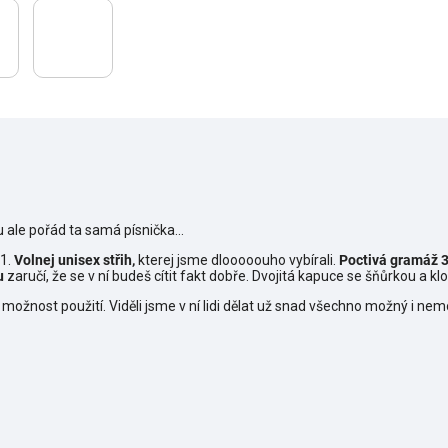
u ale pořád ta samá písnička...
11.
Volnej unisex střih,
kterej jsme dlooooouho vybírali.
Poctivá gramáž 3
u
zaručí, že se v ní budeš cítit fakt dobře. Dvojitá kapuce se šňůrkou a 
 možnost použití. Viděli jsme v ní lidi dělat už snad všechno možný i nemož