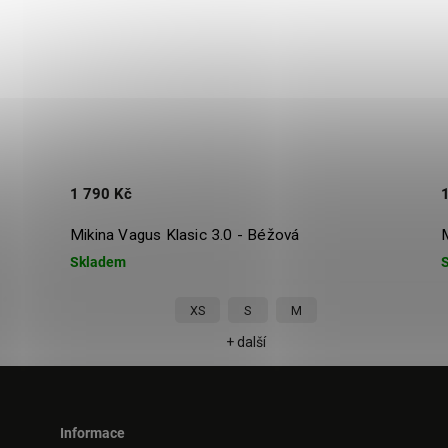
1 790 Kč
1 7
Mikina Vagus Klasic 3.0 - Béžová
Mik
Skladem
Skl
XS
S
M
+ další
Informace