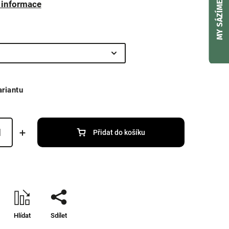
í informace
MY SÁZÍME
ariantu
Přidat do košíku
Hlídat
Sdílet