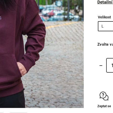
Detailn
Velikost
Zvolte v
Zeptat se