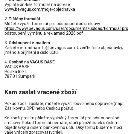
Vyplňte on-line formulář na adrese:
www.bevagus.com/moje-objednavka
2.
Tištěný formulář
Můžete využít formulář pro odstoupení od smlouvy:
https://www.bevagus.com/user/documents/upload/Formulář pro
odstoupení, výměnu a reklamaci 2026.pdf
3.
Odstoupení e-mailem
Zašlete e-mail na info@bevagus.com. Uveďte číslo objednávky,
jméno a příjmení a číslo účtu.
4.
Osobně na VAGUS BASE
VAGUS BASE
Polská 82/1
787 01 Šumperk
Kam zaslat vracené zboží
Pokud zboží zasíláte, můžete využít libovolného dopravce (např.
Zásilkovnu, DPD nebo Českou poštu).
Ke zboží prosím přiložte vyplněný formulář pro odstoupení od
smlouvy. Pokud formulář nemáte, stačí přiložit lístek s číslem
objednávky a číslem bankovního účtu. Díky tomu budeme moci
vaše vrácení zpracovat rychleji.