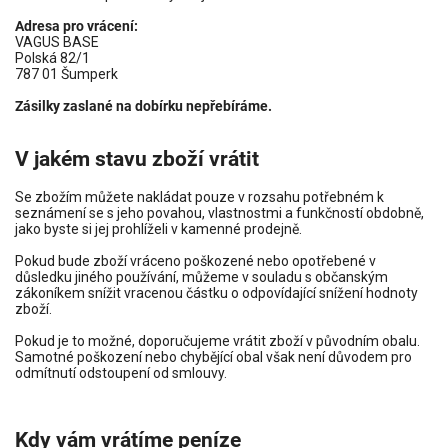
Adresa pro vrácení:
VAGUS BASE
Polská 82/1
787 01 Šumperk
Zásilky zaslané na dobírku nepřebíráme.
V jakém stavu zboží vrátit
Se zbožím můžete nakládat pouze v rozsahu potřebném k
seznámení se s jeho povahou, vlastnostmi a funkčností obdobně,
jako byste si jej prohlíželi v kamenné prodejně.
Pokud bude zboží vráceno poškozené nebo opotřebené v
důsledku jiného používání, můžeme v souladu s občanským
zákoníkem snížit vracenou částku o odpovídající snížení hodnoty
zboží.
Pokud je to možné, doporučujeme vrátit zboží v původním obalu.
Samotné poškození nebo chybějící obal však není důvodem pro
odmítnutí odstoupení od smlouvy.
Kdy vám vrátíme peníze