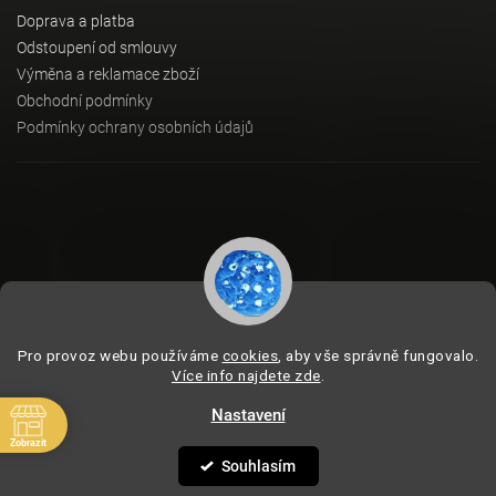
Doprava a platba
Odstoupení od smlouvy
Výměna a reklamace zboží
Obchodní podmínky
Podmínky ochrany osobních údajů
Instagram
Pro provoz webu používáme
cookies
, aby vše správně fungovalo.
Více info najdete zde
.
Nastavení
Copyright 2026
BeVagus.com
. Všechna práva vyhrazena.
Vytvořil
Shoptet
| Design
Shoptak.cz
Zobrazit
Souhlasím
:01