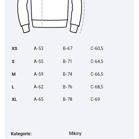
XS
A-53
B-67
C-60,5
S
A-55
B-71
C-64,5
M
A-59
B-74
C-66,5
L
A-62
B-76
C-68,5
XL
A-65
B-78
C-69
Mikiny
Kategorie
: