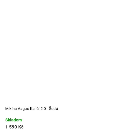
Mikina Vagus Kančí 2.0 - Šedá
M
Skladem
S
1 590 Kč
1