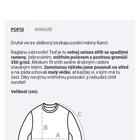
POPIS
DISKUZE
Druhá verze oblíbený bezkapucoidní mikiny Kančí.
Raglanu odzvonilo! Teď je tu
volnej unisex střih se spadlými
rameny
, žebrováním,
vnitřním počesem a poctivou gramáží
350 g/m2.
Medium fit střih sedne drobným i dobře
stavěným lidem.
Zamotanou výšivku jsme posunuli na střed
a na záda schovali
malý véčko
,
ať každej ví, s kým má tu
čest. Díky novýmu vnitřnímu počesání ji nebudeš chtít
sundat!
Velikost (cm):