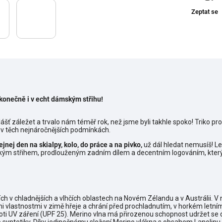
Zeptat se
konečně i v echt dámským střihu!
ášť záležet a trvalo nám téměř rok, než jsme byli takhle spoko! Triko p
v těch nejnáročnějších podmínkách.
ejnej den na skialpy, kolo, do práce a na pivko,
už dál hledat nemusíš! Le
kým střihem, prodlouženým zadním dílem a decentním logováním, který 
cích v chladnějších a vlhčích oblastech na Novém Zélandu a v Austrálii. 
i vlastnostmi v zimě hřeje a chrání před prochladnutím, v horkém letní
oti UV záření (UPF 25). Merino vlna má přirozenou schopnost udržet se