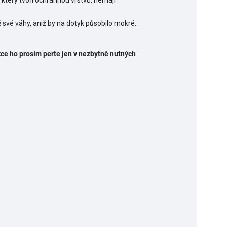
 který tvoří ochrannou vrstvu, nemají
ě své váhy, aniž by na dotyk působilo mokré.
kce ho prosím perte jen v nezbytně nutných