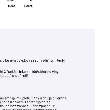
Hlídat
Sdílet
rošlo během covidový sezony přísnými testy
hký, funkční triko ze
100% Merino vlny
prostě chceš mít!
V nejjemnějším úpletu 17 mikronů je příjemná
m počasí dokáže zabránit přehřátí
 dlouho bez zápachu - ten způsobují