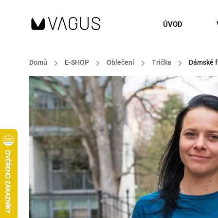
ÚVOD
Domů
/
E-SHOP
/
Oblečení
/
Trička
/
Dámské fu