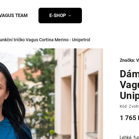
VAGUS TEAM
E-SHOP
nkční tričko Vagus Cortina Merino - Unipetrol
Značka:
V
Dám
Vag
Unip
Kód:
Zvolt
1 765 
Lehké, fu