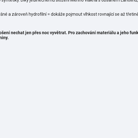
o syntetiky. Díky jedinečnému složení Merino vlákna s obsahem Lanolinu,
šné a zároveň hydrofilní = dokáže pojmout vlhkost rovnající se až třetin
šení nechat jen přes noc vyvětrat.
Pro zachování materiálu a jeho fun
niny.