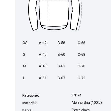
XS
A-42
B-58
C-66
S
A-45
B-60
C-68
M
A-48
B-63
C-70
L
A-51
B-67
C-72
Trička
Kategorie
:
Merino vlna (100%)
Materiál
:
Petrolejová
Barva
: