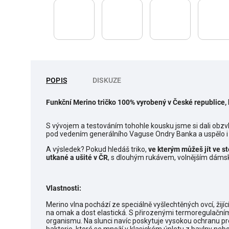
POPIS
DISKUZE
Funkční Merino tričko 100% vyrobený v České republice, 
S vývojem a testováním tohohle kousku jsme si dali obzvl
pod vedením generálního Vaguse Ondry Banka a uspělo i 
A výsledek? Pokud hledáš triko,
ve kterým můžeš jít ve st
utkané a ušité v ČR
, s dlouhým rukávem, volnějším dáms
Vlastnosti:
Merino vlna pochází ze speciálně vyšlechtěných ovcí, žijí
na omak a dost elastická. S přirozenými termoregulačním
organismu. Na slunci navíc poskytuje vysokou ochranu pr