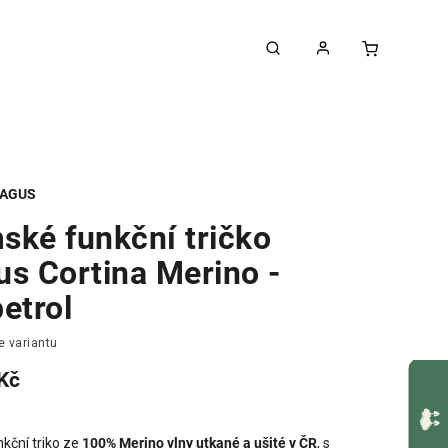
AGUS
ské funkční tričko
us Cortina Merino -
etrol
e variantu
Kč
nkční triko ze
100% Merino vlny utkané a ušité v ČR
, s