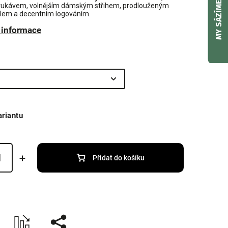
MY SÁZÍME
rukávem, volnějším dámským střihem, prodlouženým
lem a decentním logováním.
í informace
ariantu
Přidat do košíku