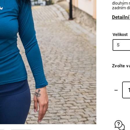
dlouhým 
zadním dí
Detailn
Velikost
Zvolte v