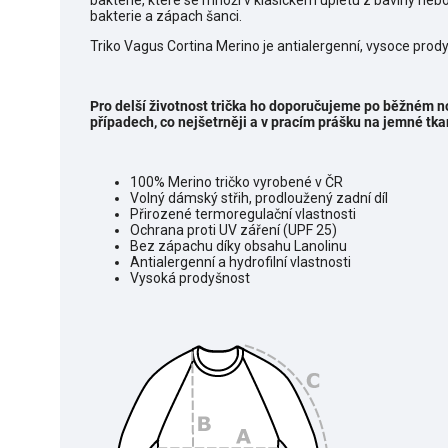
bakterie, které se množí v klasickém úpletu z bavlny neb
bakterie a zápach šanci.
Triko Vagus Cortina Merino je antialergenní, vysoce prody
Pro delší životnost trička ho doporučujeme po běžném no
případech, co nejšetrněji a v pracím prášku na jemné tka
100% Merino tričko vyrobené v ČR
Volný dámský střih, prodloužený zadní díl
Přirozené termoregulační vlastnosti
Ochrana proti UV záření (UPF 25)
Bez zápachu díky obsahu Lanolinu
Antialergenní a hydrofilní vlastnosti
Vysoká prodyšnost