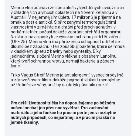
Merino vlna pochází ze speciálně vyšlechtěných ovcí, žijících
v chladnějších a vlhčích oblastech na Novém Zélandu a v
Austrálii. V nejjemnějším úpletu 17 mikronů je příjemná na
omak a dost elastická. S přirozenými termoregulačními
vlastnostmi v zimě hřeje a chrání před prochladnutím, v
horkém letním počasí dokáže zabránit přehřátí organismu.
Na slunci navíc poskytuje vysokou ochranu proti UV záření
(UPF 25). Merino vlna má přirozenou schopnost udržet se
dlouho bez zápachu - ten způsobují bakterie, které se množí
v klasickém úpletu z bavlny nebo syntetiky. Díky
jedinečnému složení Merino vlákna s obsahem Lanolinu,
který tvoří ochrannou vrstvu, nemají bakterie a zápach
šanci.
Triko Vagus Streif Merino je antialergenní, vysoce prodyšné
a zároveň hydrofilní = dokáže pojmout vlhkost rovnající se
až třetině své váhy, aniž by na dotyk působilo mokré.
Pro delší životnost trička ho doporučujeme po běžném
nošení nechat jen přes noc vyvětrat.
Pro zachování
materiálu a jeho funkce ho prosím perte jen v nezbytně
nutných případech, co nejšetrněji a v pracím prášku na
jemné tkaniny.