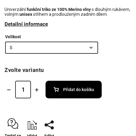
Univerzální
funkční triko ze 100% Merino
vlny
s dlouhým rukávem,
volným
unisex
střihem a prodlouženým zadním dílem.
Detailní informace
Velikost
Zvolte variantu
Přidat do košíku
Zeptat se
Hlídat
Sdílet