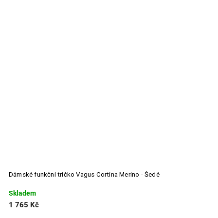
Dámské funkční tričko Vagus Cortina Merino - Šedé
U
Skladem
S
1 765 Kč
1