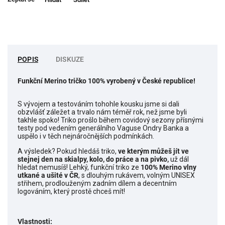
POPIS
DISKUZE
Funkční Merino tričko 100% vyrobený v České republice!
S vývojem a testováním tohohle kousku jsme si dali
obzvlášť záležet a trvalo nám téměř rok, než jsme byli
takhle spoko! Triko prošlo během covidový sezony přísnými
testy pod vedením generálního Vaguse Ondry Banka a
uspělo i v těch nejnáročnějších podmínkách.
A výsledek? Pokud hledáš triko,
ve kterým můžeš jít ve
stejnej den na skialpy, kolo, do práce a na pivko,
už dál
hledat nemusíš! Lehký, funkční triko ze
100% Merino vlny
utkané a ušité v ČR
, s dlouhým rukávem, volným UNISEX
střihem, prodlouženým zadním dílem a decentním
logováním, který prostě chceš mít!
Vlastnosti: