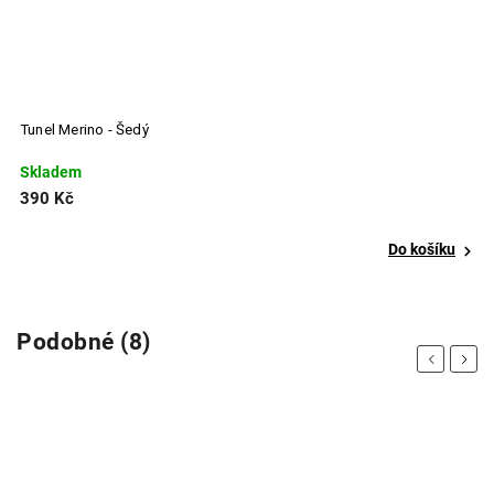
Tunel Merino - Šedý
Č
Skladem
S
390 Kč
3
Do košíku
Podobné (8)
Previous
Next