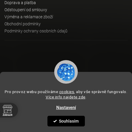
Doprava a platba
Odstoupení od smlouvy
Výměna a reklamace zboží
Obchodní podmínky
Podmínky ochrany osobních údajů
Instagram
Pro provoz webu používáme
cookies
, aby vše správně fungovalo.
Více info najdete zde
.
Nastavení
Copyright 2026
BeVagus.com
. Všechna práva vyhrazena.
Vytvořil
Shoptet
| Design
Shoptak.cz
Zobrazit
Souhlasím
:01
:01