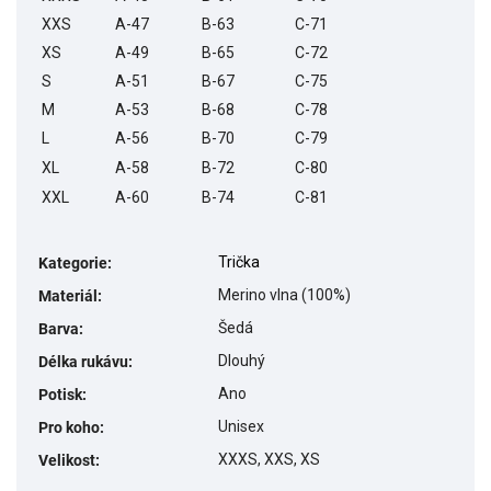
XXS
A-47
B-63
C-71
XS
A-49
B-65
C-72
S
A-51
B-67
C-75
M
A-53
B-68
C-78
L
A-56
B-70
C-79
XL
A-58
B-72
C-80
XXL
A-60
B-74
C-81
Trička
Kategorie
:
Merino vlna (100%)
Materiál
:
Šedá
Barva
:
Dlouhý
Délka rukávu
:
Ano
Potisk
:
Unisex
Pro koho
:
XXXS, XXS, XS
Velikost
: