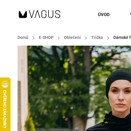
ÚVOD
Domů
/
E-SHOP
/
Oblečení
/
Trička
/
Dámské fu