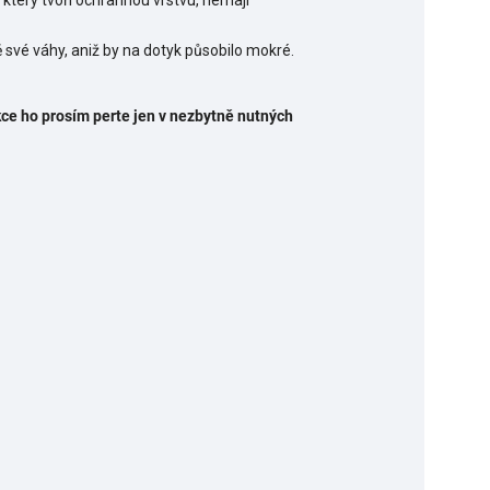
 který tvoří ochrannou vrstvu, nemají
ě své váhy, aniž by na dotyk působilo mokré.
kce ho prosím perte jen v nezbytně nutných