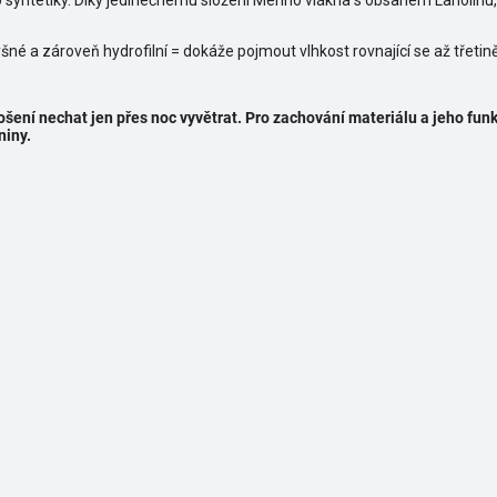
o syntetiky. Díky jedinečnému složení Merino vlákna s obsahem Lanolinu,
šné a zároveň hydrofilní = dokáže pojmout vlhkost rovnající se až třetin
šení nechat jen přes noc vyvětrat.
Pro zachování materiálu a jeho fun
niny.