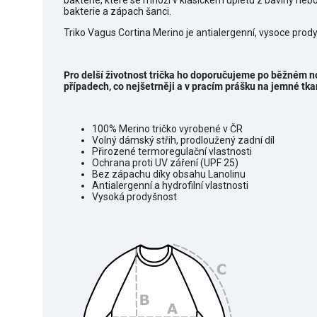
bakterie, které se množí v klasickém úpletu z bavlny neb
bakterie a zápach šanci.
Triko Vagus Cortina Merino je antialergenní, vysoce prody
Pro delší životnost trička ho doporučujeme po běžném no
případech, co nejšetrněji a v pracím prášku na jemné tka
100% Merino tričko vyrobené v ČR
Volný dámský střih, prodloužený zadní díl
Přirozené termoregulační vlastnosti
Ochrana proti UV záření (UPF 25)
Bez zápachu díky obsahu Lanolinu
Antialergenní a hydrofilní vlastnosti
Vysoká prodyšnost