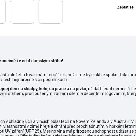
Zeptat se
konečně i v echt dámským střihu!
ášť záležet a trvalo nám téměř rok, než jsme byli takhle spoko! Triko p
v těch nejnáročnějších podmínkách.
ejnej den na skialpy, kolo, do práce a na pivko,
už dál hledat nemusíš! Le
kým střihem, prodlouženým zadním dílem a decentním logováním, který 
cích v chladnějších a vlhčích oblastech na Novém Zélandu a v Austrálii. 
i vlastnostmi v zimě hřeje a chrání před prochladnutím, v horkém letní
oti UV záření (UPF 25). Merino vlna má přirozenou schopnost udržet se