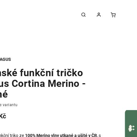
AGUS
ské funkční tričko
us Cortina Merino -
né
e variantu
Kč
nkční triko ze
100% Merino vlny utkané a ušité v ČR
, s