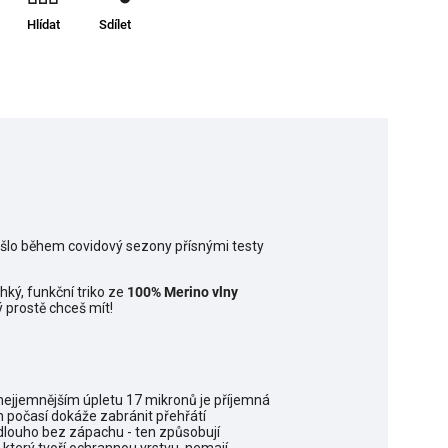
Hlídat
Sdílet
rošlo během covidový sezony přísnými testy
hký, funkční triko ze
100% Merino vlny
prostě chceš mít!
V nejjemnějším úpletu 17 mikronů je příjemná
m počasí dokáže zabránit přehřátí
 dlouho bez zápachu - ten způsobují