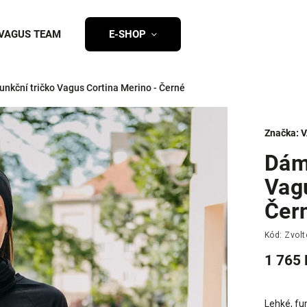
VAGUS TEAM
E-SHOP
nkční tričko Vagus Cortina Merino - Černé
Značka:
V
Dám
Vag
Čer
Kód:
Zvolt
1 765 
Lehké, fu