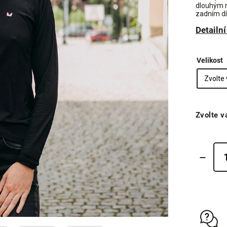
dlouhým 
zadním dí
Detailn
Velikost
Zvolte v