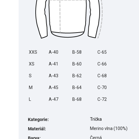
XXS
A-40
B-58
C-65
XS
A-41
B-60
C-66
S
A-43
B-62
C-68
M
A-45
B-64
C-70
L
A-47
B-68
C-72
Trička
Kategorie
:
Merino vlna (100%)
Materiál
:
Černá
Barva
: