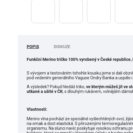
POPIS
DISKUZE
Funkční Merino tričko 100% vyrobený v České republice, 
S vývojem a testováním tohohle kousku jsme si dali obzvl
pod vedením generálního Vaguse Ondry Banka a uspělo i 
A výsledek? Pokud hledáš triko,
ve kterým můžeš jít ve st
utkané a ušité v ČR
, s dlouhým rukávem, volnějším dáms
Vlastnosti:
Merino vlna pochází ze speciálně vyšlechtěných ovcí, žijí
na omak a dost elastická. S přirozenými termoregulačním
organismu. Na slunci navíc poskytuje vysokou ochranu pr