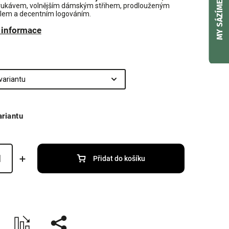
MY SÁZÍME
rukávem, volnějším dámským střihem, prodlouženým
lem a decentním logováním.
í informace
ariantu
Přidat do košíku