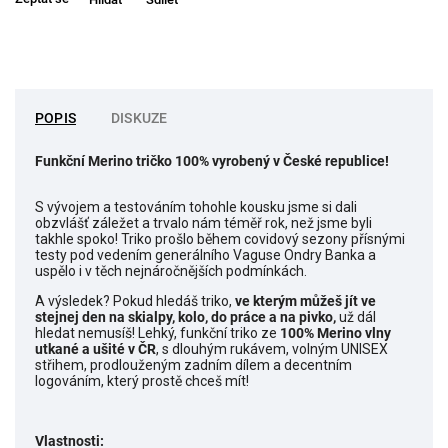
POPIS
DISKUZE
Funkční Merino tričko 100% vyrobený v České republice!
S vývojem a testováním tohohle kousku jsme si dali
obzvlášť záležet a trvalo nám téměř rok, než jsme byli
takhle spoko! Triko prošlo během covidový sezony přísnými
testy pod vedením generálního Vaguse Ondry Banka a
uspělo i v těch nejnáročnějších podmínkách.
A výsledek? Pokud hledáš triko,
ve kterým můžeš jít ve
stejnej den na skialpy, kolo, do práce a na pivko,
už dál
hledat nemusíš! Lehký, funkční triko ze
100% Merino vlny
utkané a ušité v ČR
, s dlouhým rukávem, volným UNISEX
střihem, prodlouženým zadním dílem a decentním
logováním, který prostě chceš mít!
Vlastnosti: