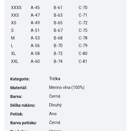
XXXS
A-45
B-61
C-70
XXS
A-47
B-63
C-71
XS
A-49
B-65
C-72
S
A-51
B-67
C-75
M
A-53
B-68
C-78
L
A-56
B-70
C-79
XL
A-58
B-72
C-80
XXL
A-60
B-74
C-81
Trička
Kategorie
:
Merino vlna (100%)
Materiál
:
Černá
Barva
:
Dlouhý
Délka rukávu
:
Ano
Potisk
:
Černá
Barva potisku
: