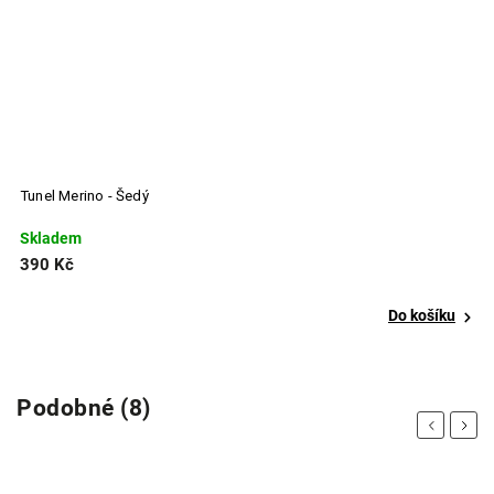
el Merino - Šedý
Čelenka 
ladem
Sklade
0 Kč
390 Kč
Do košíku
Podobné (8)
Previous
Next