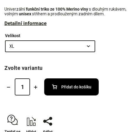
Univerzální
funkční triko ze 100% Merino
vlny
s dlouhým rukávem,
volným
unisex
střihem a prodlouženým zadním dílem.
Detailní informace
Velikost
Zvolte variantu
Přidat do košíku
Zeptat se
Hlídat
Sdílet