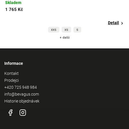
Skladem
S
1 765 Kč
1
Detail
XXS
XS
S
+ další
Informace
Kontakt
Prodejci
+420 725 948 984
info@bevagus.com
Historie objednávek