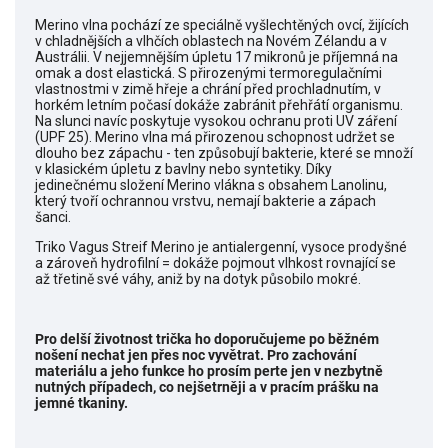
Merino vlna pochází ze speciálně vyšlechtěných ovcí, žijících
v chladnějších a vlhčích oblastech na Novém Zélandu a v
Austrálii. V nejjemnějším úpletu 17 mikronů je příjemná na
omak a dost elastická. S přirozenými termoregulačními
vlastnostmi v zimě hřeje a chrání před prochladnutím, v
horkém letním počasí dokáže zabránit přehřátí organismu.
Na slunci navíc poskytuje vysokou ochranu proti UV záření
(UPF 25). Merino vlna má přirozenou schopnost udržet se
dlouho bez zápachu - ten způsobují bakterie, které se množí
v klasickém úpletu z bavlny nebo syntetiky. Díky
jedinečnému složení Merino vlákna s obsahem Lanolinu,
který tvoří ochrannou vrstvu, nemají bakterie a zápach
šanci.
Triko Vagus Streif Merino je antialergenní, vysoce prodyšné
a zároveň hydrofilní = dokáže pojmout vlhkost rovnající se
až třetině své váhy, aniž by na dotyk působilo mokré.
Pro delší životnost trička ho doporučujeme po běžném
nošení nechat jen přes noc vyvětrat.
Pro zachování
materiálu a jeho funkce ho prosím perte jen v nezbytně
nutných případech, co nejšetrněji a v pracím prášku na
jemné tkaniny.