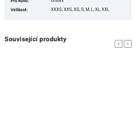
Unisex
Pro koho
:
XXXS, XXS, XS, S, M, L, XL, XXL
Velikost
:
Související produkty
Previous
Next