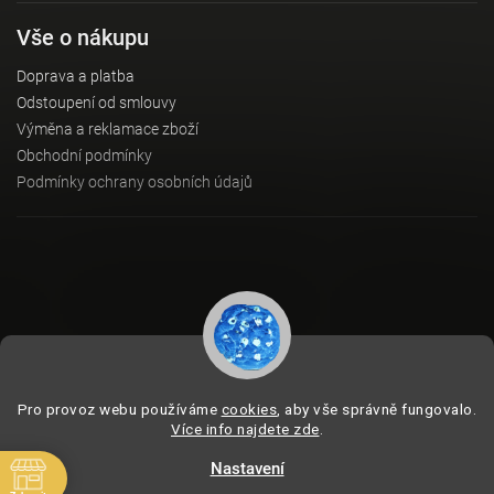
Vše o nákupu
Doprava a platba
Odstoupení od smlouvy
Výměna a reklamace zboží
Obchodní podmínky
Podmínky ochrany osobních údajů
Instagram
Pro provoz webu používáme
cookies
, aby vše správně fungovalo.
Více info najdete zde
.
Nastavení
Copyright 2026
BeVagus.com
. Všechna práva vyhrazena.
Vytvořil
Shoptet
| Design
Shoptak.cz