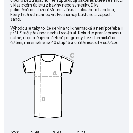
dlouho bez zápachu - ten způsobují bakterie, které se množí
v klasickém úpletu z bavlny nebo syntetiky. Díky
jedinečnému složení Merino vlákna s obsahem Lanolinu,
který tvoří ochrannou vrstvu, nemají bakterie a zápach
šanci.
Výhodou je taky to, že se vlna tolik nemačká a není potřeba ji
prát. Stačí přes noc nechat vyvětrat. Pokud je praní opravdu
nutné, doporučujeme šetrné programy, bez chemického
čištění, maximálně na 40 stupňů a určitě nesušit v sušičce.
XXS
A-45
B-65
C-25