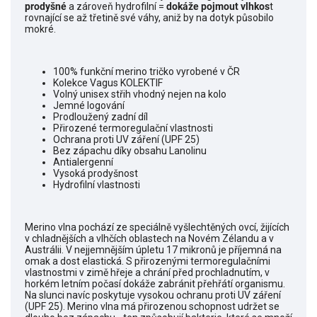
prodyšné
a zároveň hydrofilní =
dokáže pojmout vlhkos
t
rovnající se až třetině své váhy, aniž by na dotyk působilo
mokré.
100% funkční merino tričko vyrobené v ČR
Kolekce Vagus KOLEKTIF
Volný unisex střih vhodný nejen na kolo
Jemné logování
Prodloužený zadní díl
Přirozené termoregulační vlastnosti
Ochrana proti UV záření (UPF 25)
Bez zápachu díky obsahu Lanolinu
Antialergenní
Vysoká prodyšnost
Hydrofilní vlastnosti
Merino vlna pochází ze speciálně vyšlechtěných ovcí, žijících
v chladnějších a vlhčích oblastech na Novém Zélandu a v
Austrálii. V nejjemnějším úpletu 17 mikronů je příjemná na
omak a dost elastická. S přirozenými termoregulačními
vlastnostmi v zimě hřeje a chrání před prochladnutím, v
horkém letním počasí dokáže zabránit přehřátí organismu.
Na slunci navíc poskytuje vysokou ochranu proti UV záření
(UPF 25). Merino vlna má přirozenou schopnost udržet se