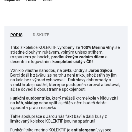
POPIS
DISKUZE
Triko z kolekce KOLEKTIF, vyrobený ze
100% Merino vlny
, se
středně dlouhým rukávem, volným unisex střihem,
rozparkem po bocích,
prodlouženým zadním dílem
a
decentním logováním,
kompletně ušitý v ČR!
Vzniklo vlastně náhodou, na pivku Ondry s
Járou Sijkou
.
Borci došli k závěru, že na trhu není triko, jehož střih by jim
na kolo bez výhrad vyhovoval… Dali hlavy dohromady a
vznikl hrubej nástřel, kterej se postupně vzoroval a testoval,
až se dovedl k oboustranné spokojenosti.
Funkční outdoor triko
, který můžeš kromě
kola
v klidu vzít i
na
běh
,
skialpy
nebo
split
a ještě v něm budeš dobře
vypadat v práci i na pivku.
Tahle spolupráce s Járou nás fakt baví a další kusy z
limitovaný kolekce KOLEKTIF jsou na spadnutí!
Funkční triko merino KOLEKTIF je
antialergenní,
vysoce