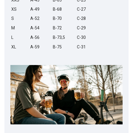
XS
A-49
B-68
C-27
S
A-52
B-70
C-28
M
A-54
B-72
C-29
L
A-56
B-73,5
C-30
XL
A-59
B-75
C-31