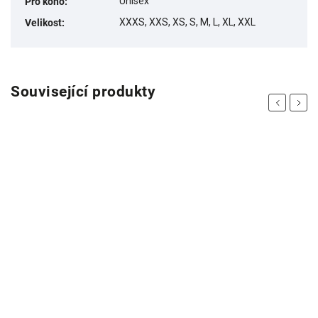
Unisex
Pro koho
:
XXXS, XXS, XS, S, M, L, XL, XXL
Velikost
:
Související produkty
Previous
Next