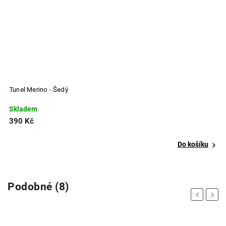
Čelenka Vagus Merino - Černá
Skladem
390 Kč
 košíku
Do koší
Podobné (8)
Previous
Next