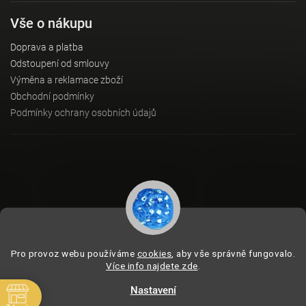
Vše o nákupu
Doprava a platba
Odstoupení od smlouvy
Výměna a reklamace zboží
Obchodní podmínky
Podmínky ochrany osobních údajů
Instagram
Pro provoz webu používáme
cookies
, aby vše správně fungovalo.
Více info najdete zde
.
Nastavení
Copyright 2026
BeVagus.com
. Všechna práva vyhrazena.
Vytvořil
Shoptet
| Design
Shoptak.cz