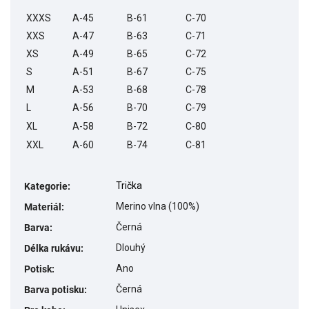
XXXS
A-45
B-61
C-70
XXS
A-47
B-63
C-71
XS
A-49
B-65
C-72
S
A-51
B-67
C-75
M
A-53
B-68
C-78
L
A-56
B-70
C-79
XL
A-58
B-72
C-80
XXL
A-60
B-74
C-81
Trička
Kategorie
:
Merino vlna (100%)
Materiál
:
Černá
Barva
:
Dlouhý
Délka rukávu
:
Ano
Potisk
:
Černá
Barva potisku
: