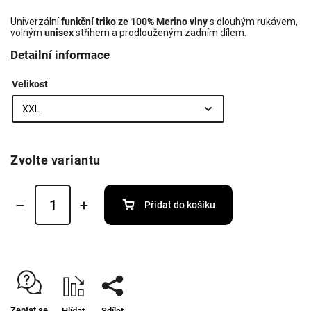
Univerzální
funkční triko ze 100% Merino
vlny
s dlouhým rukávem,
volným
unisex
střihem a prodlouženým zadním dílem.
Detailní informace
Velikost
Zvolte variantu
Přidat do košíku
Zeptat se
Hlídat
Sdílet