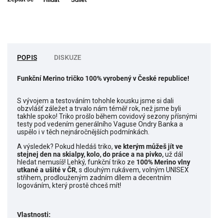
POPIS
DISKUZE
Funkční Merino tričko 100% vyrobený v České republice!
S vývojem a testováním tohohle kousku jsme si dali
obzvlášť záležet a trvalo nám téměř rok, než jsme byli
takhle spoko! Triko prošlo během covidový sezony přísnými
testy pod vedením generálního Vaguse Ondry Banka a
uspělo i v těch nejnáročnějších podmínkách.
A výsledek? Pokud hledáš triko,
ve kterým můžeš jít ve
stejnej den na skialpy, kolo, do práce a na pivko,
už dál
hledat nemusíš! Lehký, funkční triko ze
100% Merino vlny
utkané a ušité v ČR
, s dlouhým rukávem, volným UNISEX
střihem, prodlouženým zadním dílem a decentním
logováním, který prostě chceš mít!
Vlastnosti: