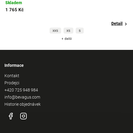
Skladem
1 765 Kč
Detail
XS
S
M
+ další
Informace
Kontakt
Prodejci
+420 725 948 984
info@bevagus.com
Historie objednávek