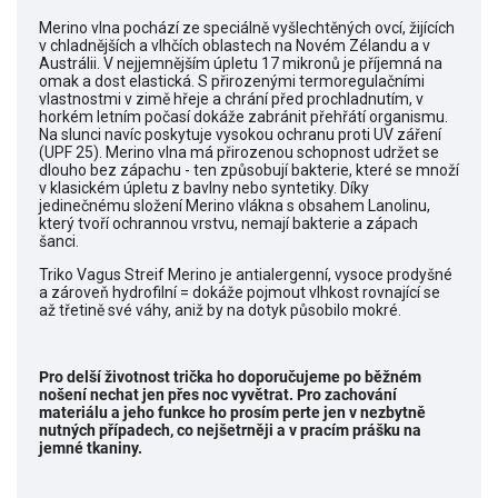
Merino vlna pochází ze speciálně vyšlechtěných ovcí, žijících
v chladnějších a vlhčích oblastech na Novém Zélandu a v
Austrálii. V nejjemnějším úpletu 17 mikronů je příjemná na
omak a dost elastická. S přirozenými termoregulačními
vlastnostmi v zimě hřeje a chrání před prochladnutím, v
horkém letním počasí dokáže zabránit přehřátí organismu.
Na slunci navíc poskytuje vysokou ochranu proti UV záření
(UPF 25). Merino vlna má přirozenou schopnost udržet se
dlouho bez zápachu - ten způsobují bakterie, které se množí
v klasickém úpletu z bavlny nebo syntetiky. Díky
jedinečnému složení Merino vlákna s obsahem Lanolinu,
který tvoří ochrannou vrstvu, nemají bakterie a zápach
šanci.
Triko Vagus Streif Merino je antialergenní, vysoce prodyšné
a zároveň hydrofilní = dokáže pojmout vlhkost rovnající se
až třetině své váhy, aniž by na dotyk působilo mokré.
Pro delší životnost trička ho doporučujeme po běžném
nošení nechat jen přes noc vyvětrat.
Pro zachování
materiálu a jeho funkce ho prosím perte jen v nezbytně
nutných případech, co nejšetrněji a v pracím prášku na
jemné tkaniny.