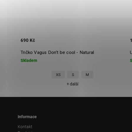
1 765 Kč
Unisex funkční tričko Vagus Streif Merino - Černé
Skladem
XXS
XS
S
+ další
Informace
Kontakt