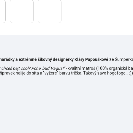
marádky a extrémně šikovný designérky Kláry Papouškové
ze Šumperka
y chceš bejt cool? Pche, buď Vagus!" -
kvalitní matroš (100% organická ba
přípravek nalije do síta a "vyžere" barvu trička. Takový savo hogofogo... :)