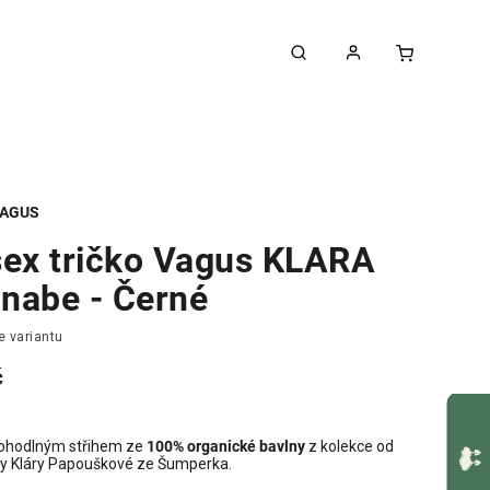
AGUS
sex tričko Vagus KLARA
nabe - Černé
e variantu
č
pohodlným střihem ze
100% organické bavlny
z kolekce od
y Kláry Papouškové ze Šumperka.