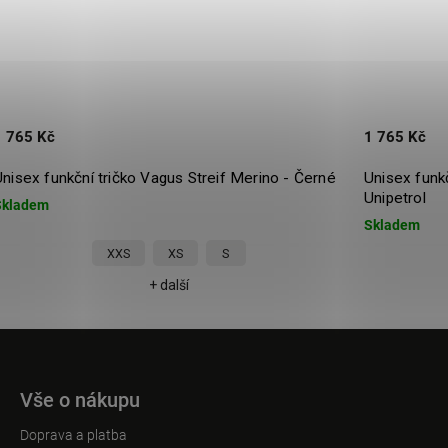
1 765 Kč
890 Kč
Unisex funkční tričko Vagus Streif Merino -
Unisex 
Unipetrol
Skladem
Skladem
S
M
L
+ další
Vše o nákupu
Doprava a platba