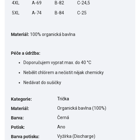
4XL
A-69
B-82
C-24,5
5XL
A-74
B-84
C-25
Materiál:
100% organická bavlna
Péče a údržba:
Doporučujem vyprat max. do 40 °C
Nebělit chlórem a nečistit nějak chemicky
Nedávat do sušičky
Trička
Kategorie
:
Organická bavlna (100%)
Materiál
:
Černá
Barva
:
Ano
Potisk
:
Vyžírka (Discharge)
Barva potisku
: