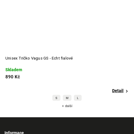
Unisex Tričko Vagus GS - Echt fialové
U
Skladem
S
890 Kč
6
Detail
S
M
L
+ další
Informace