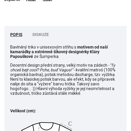
POPIS
DISKUZE
Bavlněný triko v unisexovým střihu s
motivem od naší
kamarádky a extrémně šikovný designérky Kláry
Papouškové
ze Šumperka.
Decentní design přední strany, velký motiv na zádech -
"Ty
chceš bejt cool? Pche, buď Vagus!" -
kvalitní matroš (100%
organická bavlna), potisk metodou discharge, tzv. vyžírka.
Není to klasickej potisk barvou, ale efekt, kdy se přípravek
nalije do síta a "vyžere" barvu trička. Takový savo
hogofogo... :)) Hlavní výhoda vyžírky je její nesmrtelnost a
vzdušnost, tričko zůstává stále měkké.
Velikost (cm):