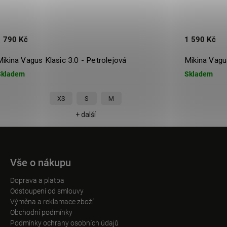
 790 Kč
1 590 Kč
kina Vagus Klasic 3.0 - Petrolejová
Mikina Vagus
kladem
Skladem
XS
S
M
+ další
Vše o nákupu
Doprava a platba
Odstoupení od smlouvy
Výměna a reklamace zboží
Obchodní podmínky
Podmínky ochrany osobních údajů