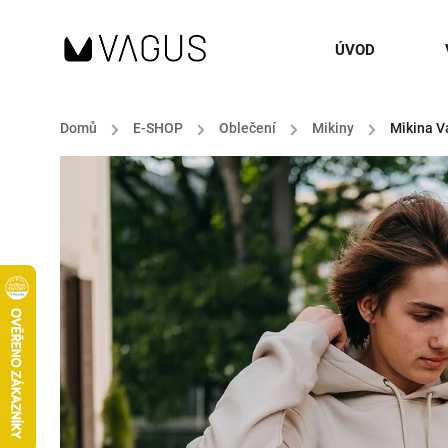
ÚVOD
Domů
/
E-SHOP
/
Oblečení
/
Mikiny
/
Mikina V