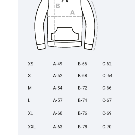
XS
A-49
B-65
C-62
S
A-52
B-68
C- 64
M
A-54
B-72
C-66
L
A-57
B-74
C-67
XL
A-60
B-76
C-69
XXL
A-63
B-78
C-70