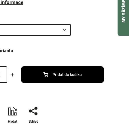
í informace
MY SÁZÍME
ariantu
Přidat do košíku
Hlídat
Sdílet