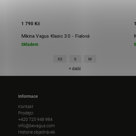
1 790 Kč
1
Mikina Vagus Klasic 3.0 - Fialová
Mi
Skladem
S
XS
S
M
+ další
Informace
Kontakt
Prodejci
+420 725 948 984
info@bevagus.com
Historie objednávek