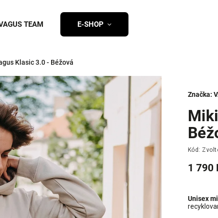
VAGUS TEAM
E-SHOP
agus Klasic 3.0 - Béžová
Značka:
V
Miki
Béž
Kód:
Zvolt
1 790 
Unisex mi
recyklova