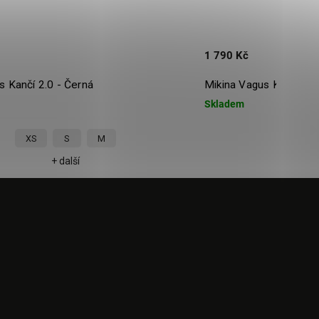
1 790 Kč
 Kančí 2.0 - Černá
Mikina Vagus Klasic 3.0 
Skladem
XS
S
M
XS
+ další
+ 