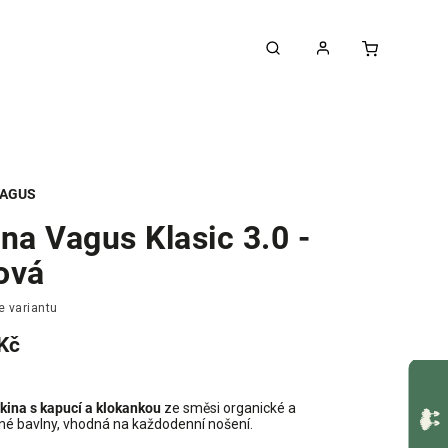
AGUS
na Vagus Klasic 3.0 -
ová
e variantu
Kč
kina s kapucí a klokankou
ze směsi organické a
né bavlny, vhodná na každodenní nošení.