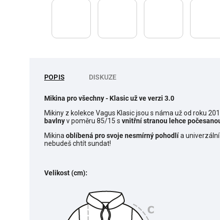
POPIS
DISKUZE
Mikina pro všechny
- Klasic už ve verzi 3.0
Mikiny z kolekce Vagus Klasic jsou s náma už od roku 20
bavlny
v poměru 85/15 s
vnitřní stranou lehce počesano
Mikina
o
blíbená pro svoje nesmírný pohodlí
a univerzální
nebudeš chtít sundat!
Velikost (cm):