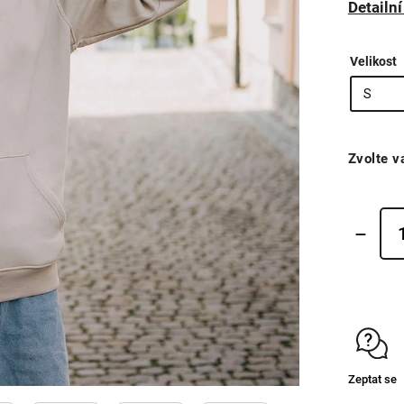
Detailn
Velikost
Zvolte v
Zeptat se