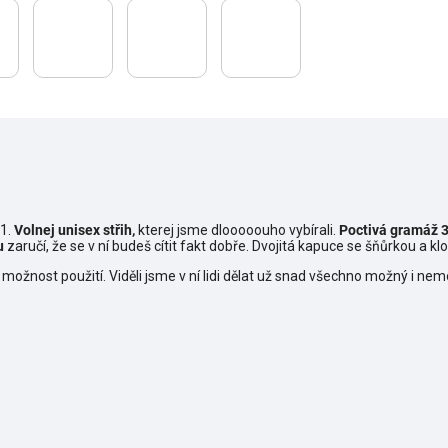
11.
Volnej unisex střih,
kterej jsme dlooooouho vybírali.
Poctivá gramáž 3
u
zaručí, že se v ní budeš cítit fakt dobře. Dvojitá kapuce se šňůrkou a 
 možnost použití. Viděli jsme v ní lidi dělat už snad všechno možný i nemož