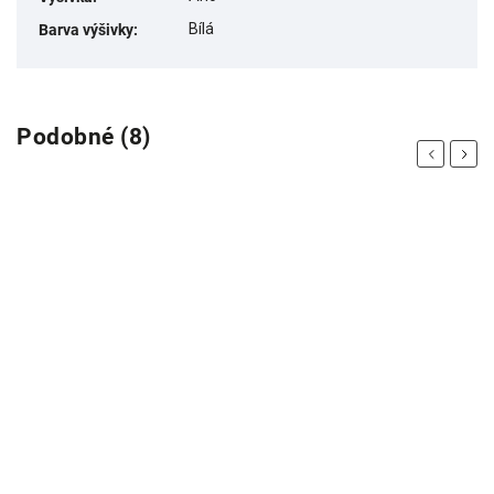
Bílá
Barva výšivky
:
Podobné (8)
Previous
Next