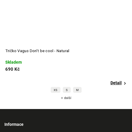
Tričko Vagus Don't be cool - Natural
U
Skladem
S
690 Kč
6
Detail
XS
S
M
+ další
Informace