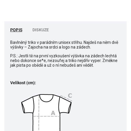
POPIS
DISKUZE
Bavlněný triko v parádním unisex střihu. Najdeš na něm dvě
výšivky – Zajocha na srdci a logo na zádech.
P.S.: Jestli tě na první vyzkoušení výšivka na zádech lechtá
nebo dokonce se*e, nezoufej a triko nejdřív vyper. Změkne
jak pista po obědě a už o ní nebudeš ani vědět.
Velikost (cm):