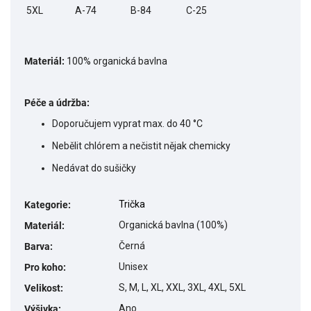
5XL
A-74
B-84
C-25
Materiál:
100% organická bavlna
Péče a údržba:
Doporučujem vyprat max. do 40 °C
Nebělit chlórem a nečistit nějak chemicky
Nedávat do sušičky
Trička
Kategorie
:
Organická bavlna (100%)
Materiál
:
Černá
Barva
:
Unisex
Pro koho
:
S, M, L, XL, XXL, 3XL, 4XL, 5XL
Velikost
:
Ano
Výšivka
: