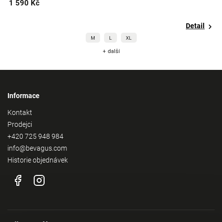
1 590 Kč
1
Detail
M
L
XL
+ další
Informace
Kontakt
Prodejci
+420 725 948 984
info@bevagus.com
Historie objednávek