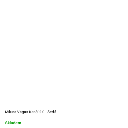
Mikina Vagus Kančí 2.0 - Šedá
M
Skladem
S