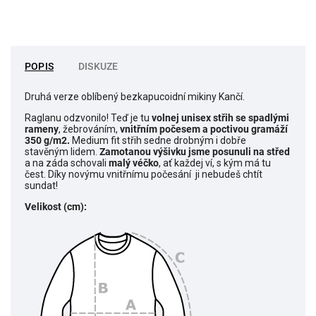
POPIS
DISKUZE
Druhá verze oblíbený bezkapucoidní mikiny Kančí.
Raglanu odzvonilo! Teď je tu
volnej unisex střih se spadlými
rameny
, žebrováním,
vnitřním počesem a poctivou gramáží
350 g/m2.
Medium fit střih sedne drobným i dobře
stavěným lidem.
Zamotanou výšivku jsme posunuli na střed
a na záda schovali
malý véčko
,
ať každej ví, s kým má tu
čest. Díky novýmu vnitřnímu počesání ji nebudeš chtít
sundat!
Velikost (cm):