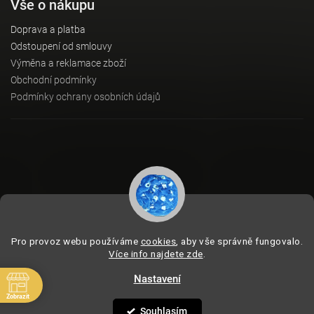
Vše o nákupu
Doprava a platba
Odstoupení od smlouvy
Výměna a reklamace zboží
Obchodní podmínky
Podmínky ochrany osobních údajů
Instagram
Pro provoz webu používáme
cookies
, aby vše správně fungovalo.
Více info najdete zde
.
Nastavení
Copyright 2026
BeVagus.com
. Všechna práva vyhrazena.
Vytvořil
Shoptet
| Design
Shoptak.cz
Zobrazit
Souhlasím