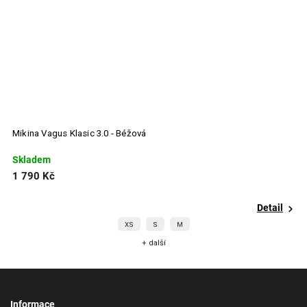
Mikina Vagus Klasic 3.0 - Béžová
M
Skladem
S
1 790 Kč
1
Detail
XS
S
M
+ další
Informace