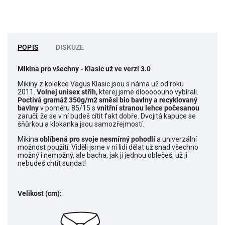
POPIS
DISKUZE
Mikina pro všechny
- Klasic už ve verzi 3.0
Mikiny z kolekce Vagus Klasic jsou s náma už od roku
2011.
Volnej unisex střih,
kterej jsme dlooooouho vybírali.
Poctivá gramáž 350g/m2 směsi bio bavlny a recyklovaný
bavlny
v poměru 85/15 s
vnitřní stranou lehce počesanou
zaručí, že se v ní budeš cítit fakt dobře. Dvojitá kapuce se
šňůrkou a klokanka jsou samozřejmostí.
Mikina
o
blíbená pro svoje nesmírný pohodlí
a univerzální
možnost použití. Viděli jsme v ní lidi dělat už snad všechno
možný i nemožný, ale bacha, jak ji jednou oblečeš, už ji
nebudeš chtít sundat!
Velikost (cm):