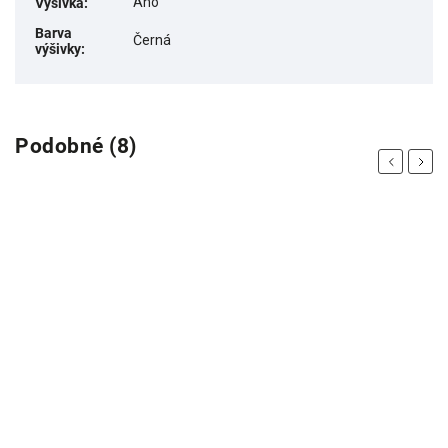
Ano
Výšivka
:
Barva
Černá
výšivky
:
Podobné (8)
Previous
Next