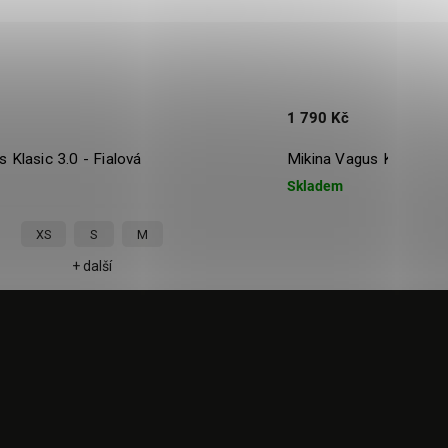
1 790 Kč
 Klasic 3.0 - Fialová
Mikina Vagus Klasic 3.0
Skladem
XS
S
M
XS
+ další