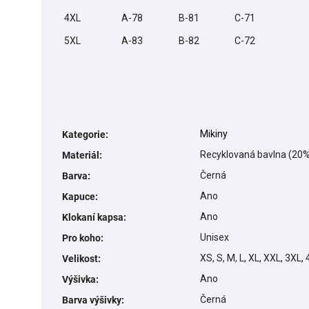
4XL
A-78
B-81
C-71
5XL
A-83
B-82
C-72
Mikiny
Kategorie
:
Recyklovaná bavlna (20%
Materiál
:
Černá
Barva
:
Ano
Kapuce
:
Ano
Klokaní kapsa
:
Unisex
Pro koho
:
XS, S, M, L, XL, XXL, 3XL,
Velikost
:
Ano
Výšivka
:
Černá
Barva výšivky
: