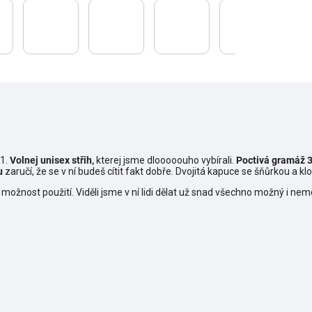
11.
Volnej unisex střih,
kterej jsme dlooooouho vybírali.
Poctivá gramáž 3
u
zaručí, že se v ní budeš cítit fakt dobře. Dvojitá kapuce se šňůrkou a 
 možnost použití. Viděli jsme v ní lidi dělat už snad všechno možný i nemož