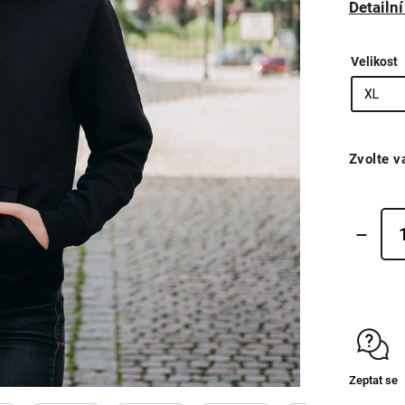
Detailn
Velikost
Zvolte v
Zeptat se