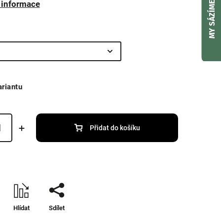
í informace
MY SÁZÍME
ariantu
Přidat do košíku
Hlídat
Sdílet