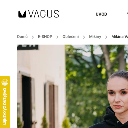
ÚVOD
Domů
/
E-SHOP
/
Oblečení
/
Mikiny
/
Mikina V