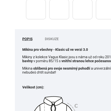
POPIS
DISKUZE
Mikina pro všechny
- Klasic už ve verzi 3.0
Mikiny z kolekce Vagus Klasic jsou s náma už od roku 20
bavlny
v poměru 85/15 s
vnitřní stranou lehce počesano
Mikina
o
blíbená pro svoje nesmírný pohodlí
a univerzální
nebudeš chtít sundat!
Velikost (cm):