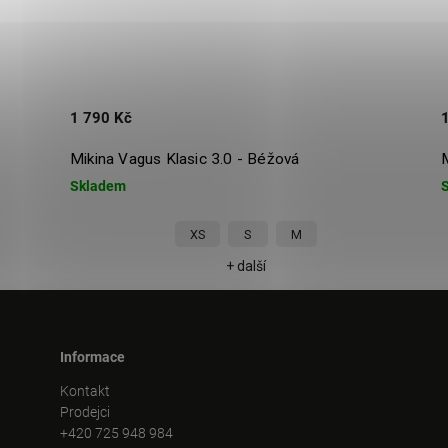
1 790 Kč
Mikina Vagus Klasic 3.0 - Béžová
Skladem
XS
S
M
+ další
Informace
Kontakt
Prodejci
+420 725 948 984