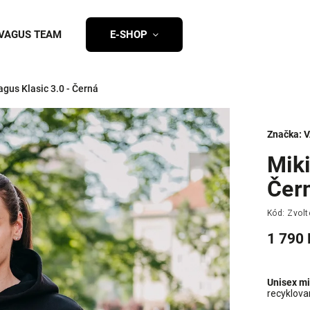
VAGUS TEAM
E-SHOP
agus Klasic 3.0 - Černá
Značka:
V
Miki
Čer
Kód:
Zvolt
1 790 
Unisex mi
recyklova