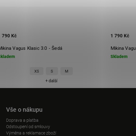
1 790 Kč
1 790 Kč
Mikina Vagus Klasic 3.0 - Šedá
Mikina Vagus
Skladem
Skladem
XS
S
M
+ další
Vše o nákupu
Doprava a platba
Odstoupení od smlouvy
Výměna a reklamace zboží