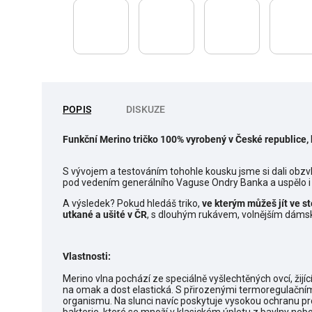
POPIS
DISKUZE
Funkční Merino tričko 100% vyrobený v České republice, 
S vývojem a testováním tohohle kousku jsme si dali obzvl
pod vedením generálního Vaguse Ondry Banka a uspělo i 
A výsledek? Pokud hledáš triko,
ve kterým můžeš jít ve st
utkané a ušité v ČR
, s dlouhým rukávem, volnějším dáms
Vlastnosti:
Merino vlna pochází ze speciálně vyšlechtěných ovcí, žijí
na omak a dost elastická. S přirozenými termoregulačním
organismu. Na slunci navíc poskytuje vysokou ochranu pr