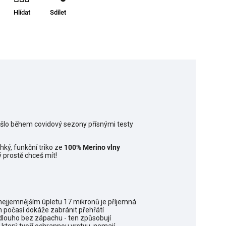
Hlídat
Sdílet
rošlo během covidový sezony přísnými testy
hký, funkční triko ze
100% Merino vlny
prostě chceš mít!
V nejjemnějším úpletu 17 mikronů je příjemná
m počasí dokáže zabránit přehřátí
 dlouho bez zápachu - ten způsobují