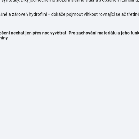
o syntetiky. Díky jedinečnému složení Merino vlákna s obsahem Lanolinu,
šné a zároveň hydrofilní = dokáže pojmout vlhkost rovnající se až třetin
šení nechat jen přes noc vyvětrat.
Pro zachování materiálu a jeho fun
niny.