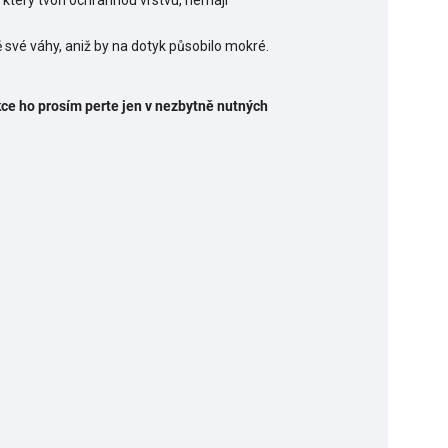
 který tvoří ochrannou vrstvu, nemají
ě své váhy, aniž by na dotyk působilo mokré.
kce ho prosím perte jen v nezbytně nutných