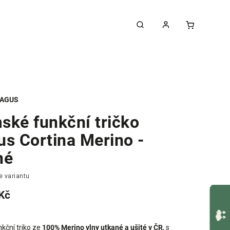
AGUS
ské funkční tričko
us Cortina Merino -
né
e variantu
Kč
nkční triko ze
100% Merino vlny utkané a ušité v ČR
, s