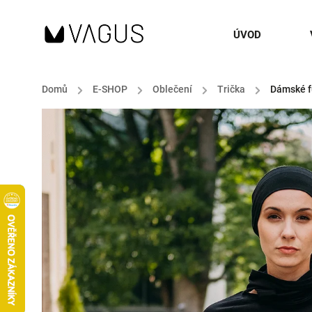
ÚVOD
Domů
/
E-SHOP
/
Oblečení
/
Trička
/
Dámské fu