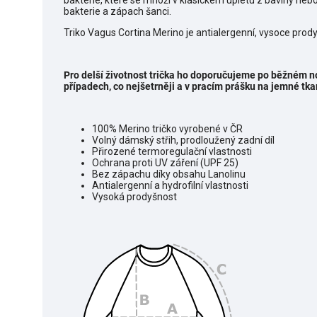
bakterie, které se množí v klasickém úpletu z bavlny neb
bakterie a zápach šanci.
Triko Vagus Cortina Merino je antialergenní, vysoce prody
Pro delší životnost trička ho doporučujeme po běžném no
případech, co nejšetrněji a v pracím prášku na jemné tka
100% Merino tričko vyrobené v ČR
Volný dámský střih, prodloužený zadní díl
Přirozené termoregulační vlastnosti
Ochrana proti UV záření (UPF 25)
Bez zápachu díky obsahu Lanolinu
Antialergenní a hydrofilní vlastnosti
Vysoká prodyšnost