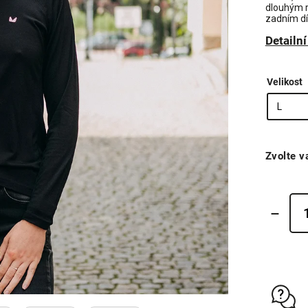
dlouhým 
zadním dí
Detailn
Velikost
Zvolte v