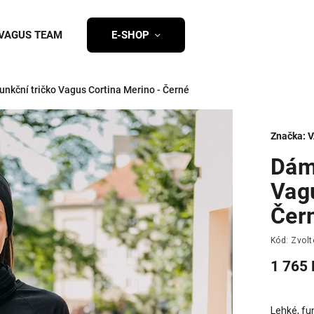
VAGUS TEAM
E-SHOP
nkční tričko Vagus Cortina Merino - Černé
Značka:
V
Dám
Vag
Čer
Kód:
Zvolt
1 765 
Lehké, fu