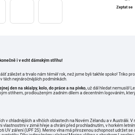
Zeptat se
konečně i v echt dámským střihu!
ášť záležet a trvalo nám téměř rok, než jsme byli takhle spoko! Triko p
v těch nejnáročnějších podmínkách.
ejnej den na skialpy, kolo, do práce a na pivko,
už dál hledat nemusíš! Le
kým střihem, prodlouženým zadním dílem a decentním logováním, který 
cích v chladnějších a vlhčích oblastech na Novém Zélandu a v Austrálii. 
i vlastnostmi v zimě hřeje a chrání před prochladnutím, v horkém letní
oti UV záření (UPF 25). Merino vlna má přirozenou schopnost udržet se