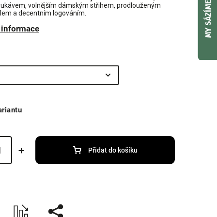
MY SÁZÍME
rukávem, volnějším dámským střihem, prodlouženým
lem a decentním logováním.
í informace
ariantu
Přidat do košíku