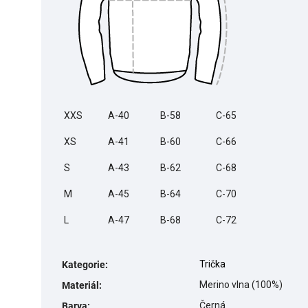
XXS
A-40
B-58
C-65
XS
A-41
B-60
C-66
S
A-43
B-62
C-68
M
A-45
B-64
C-70
L
A-47
B-68
C-72
Trička
Kategorie
:
Merino vlna (100%)
Materiál
:
Černá
Barva
: