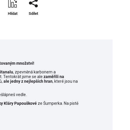
Hlídat
Sdílet
mitovaným množství!
itanalu
, zpevněná karbonem a
. Tentokrát jsme se ale
zaměřili na
ů,
ale jedny z nejlepších hran
, které jsou na
šlápneš vedle.
ky Kláry Papouškové
ze Šumperka.
Na pistě