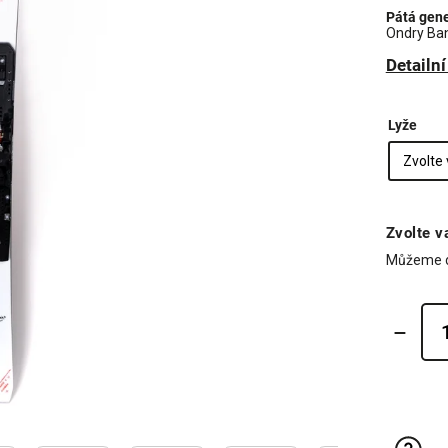
Pátá gene
Ondry Ban
Detailn
Lyže
Zvolte v
Můžeme d