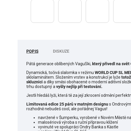
POPIS
DISKUZE
Pátá generace oblíbených VaguSki,
který přivedl na svět
Dynamická, točivá slalomka v režimu
WORLD CUP SL M
sklolaminátem. Složením vrstev a konstrukcí je lyže
totož
skluznici
a díky směsi obohacené o moderní aditivní slož
trhu dostupný a
vyšly nejlíp při testování.
Jestli hledáš lyži, která tě za její zkrocení odmění perfe
Limitovaná edice 25 párů v matným designu
s
Ondrovým
rozhodně nebudeš cool, ale pořádnej Vagus!
navržené v Šumperku, vyrobené
v Novém Městě na 
malosériová výroba s ruční přípravou klížení
vyvinuté ve spolupráci Ondry Banka s Kästle