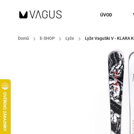
ÚVOD
Domů
/
E-SHOP
/
Lyže
/
Lyže VaguSki V - KLARA 