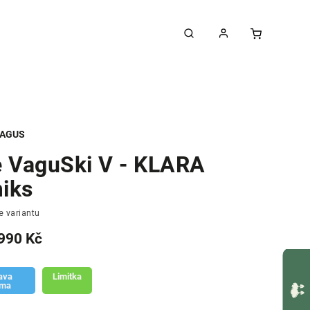
AGUS
e VaguSki V - KLARA
iks
e variantu
990 Kč
ava
Limitka
rma