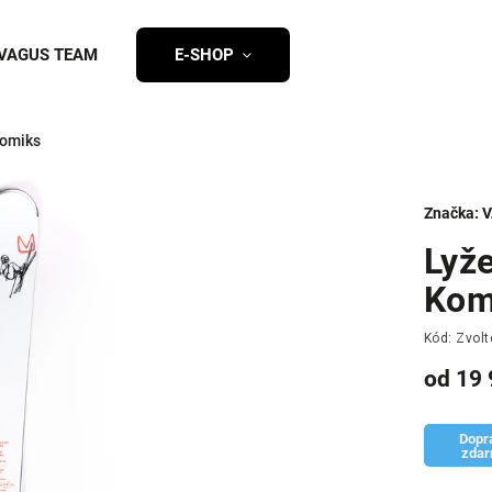
VAGUS TEAM
E-SHOP
Komiks
Značka:
V
Lyž
Kom
Kód:
Zvolt
od
19 
Dopr
zda