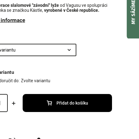
MY SÁZÍME
race slalomové "závodní" lyže
od Vagusu ve spolupráci
ka se značkou Kästle,
vyrobené v České republice.
í informace
ariantu
oručit do:
Zvolte variantu
Přidat do košíku