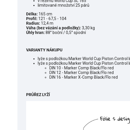
v režimu World Cup SL 165
limitované množství 25 párů
Délka:
165 cm
Profil:
121 - 67,5 - 104
Radius:
12,4 m
Váha (bez vázání a podložky):
3,30 kg
Úhly hran:
88
° boční / 0,5
° spodní
VARIANTY NÁKUPU
lyže s podložkou Marker World Cup Piston Control 
lyže s podložkou Marker World Cup Piston Control
DIN 10 - Marker Comp Black/Flo red
DIN 12 - Marker Comp Black/Flo red
DIN 16 - Marker X-Comp Black/Flo red
PRŮŘEZ LYŽÍ