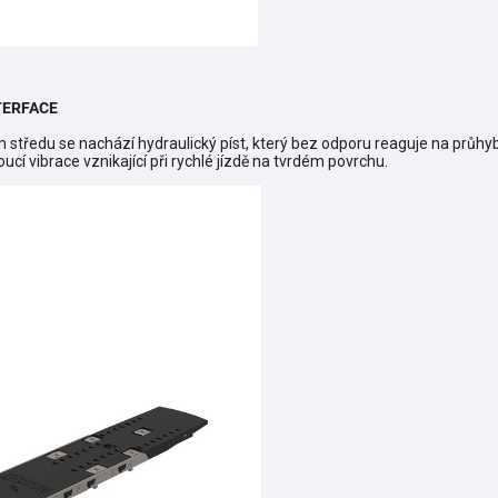
TERFACE
tředu se nachází hydraulický píst, který bez odporu reaguje na průhyb 
cí vibrace vznikající při rychlé jízdě na tvrdém povrchu.