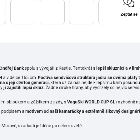
Zeptat se
 Ondřej Bank
spolu s vývojáři z Kästle. Tentokrát
s lepší skluznicí a v li
EN
a v délce 165 cm.
Poctivá sendvičová struktura jádra
se dvěma pláty t
ná s její čtvrtou generací,
která
už za nás nejde k lepšímu kam posunout
ky
jí zajistili lepší skluz.
Žádné široké hrany, aby vydržely co nejvíc servis
ktním obloukem a zážitkem z jízdy, s
VaguSki WORLD CUP
SL
rozhodně ne
 podpisem a
motivem od naší kamarádky a extrémně šikovný designér
Moravě, s radostí ježděné po celém světě