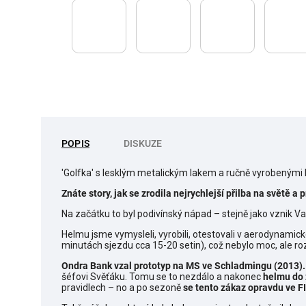
POPIS
DISKUZE
'Golfka' s lesklým metalickým lakem a ručně vyrobeným
Znáte story, jak se zrodila nejrychlejší přilba na světě 
Na začátku to byl podivínský nápad – stejně jako vznik Vag
Helmu jsme vymysleli, vyrobili, otestovali v aerodynamick
minutách sjezdu cca 15-20 setin), což nebylo moc, ale ro
Ondra Bank vzal prototyp na MS ve Schladmingu (2013).
šéfovi Svěťáku. Tomu se to nezdálo a nakonec
helmu do 
pravidlech – no a po sezoně
se tento zákaz opravdu ve FI