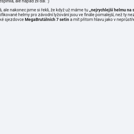
plnila, ale nápad žil dál. :)
, ale nakonec jsme si řekli, že když už máme tu
„nejrychlejší helmu na 
ifikované helmy pro závodní lyžování jsou ve finále pomalejší, než ty 
ské sjezdovce
MegaBrutálních 7 setin
a mít přitom hlavu jako v neprůstř