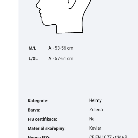
M/L
A - 53-56 cm
L/XL
A - 57-61 cm
Helmy
Kategorie
:
Zelená
Barva
:
Ne
FIS certifikace
:
Kevlar
Materiál skořepiny
:
CE EN 1077 - třída B
Norma ISO
: