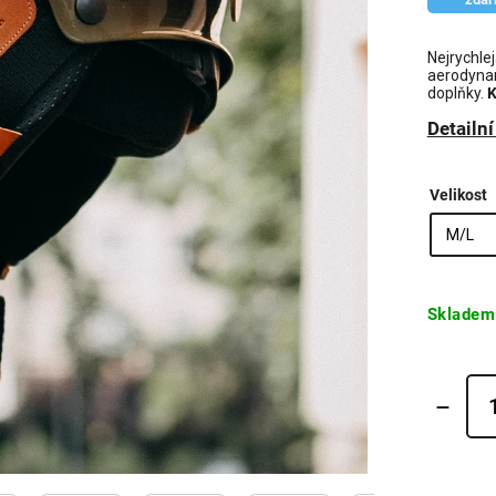
Nejrychlej
aerodynam
doplňky.
K
Detailn
Velikost
Skladem