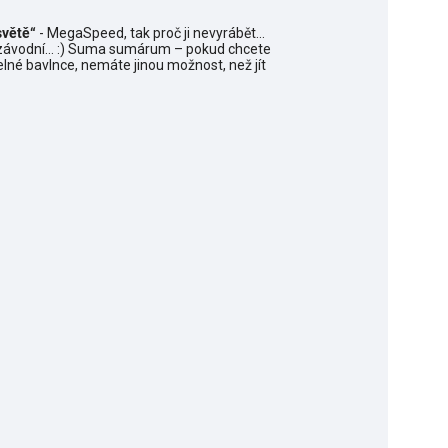
světě“
- MegaSpeed, tak proč ji nevyrábět...
nezávodní... :) Suma sumárum – pokud chcete
elné bavlnce, nemáte jinou možnost, než jít