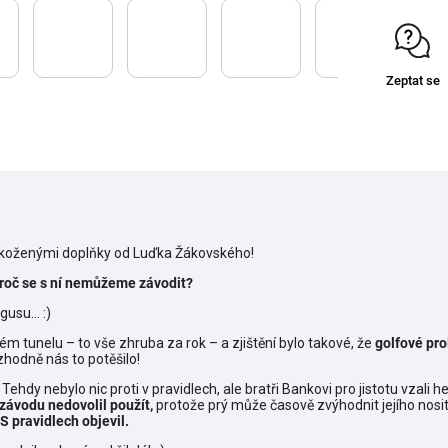
Zeptat se
i koženými doplňky od Luďka Žákovského!
a proč se s ní nemůžeme závodit?
usu... :)
ém tunelu – to vše zhruba za rok – a zjištění bylo takové, že
golfové prol
zhodně nás to potěšilo!
Tehdy nebylo nic proti v pravidlech, ale bratři Bankovi pro jistotu vzal
závodu nedovolil použít,
protože prý může časově zvýhodnit jejího nositel
S pravidlech objevil.