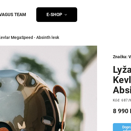
VAGUS TEAM
E-SHOP
evlar MegaSpeed - Absinth lesk
Značka:
V
Lyž
Kev
Absi
Kód:
687/
8 990 
Dopr
zda