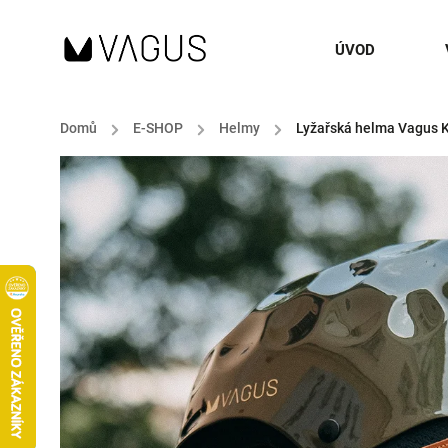
ÚVOD
Domů
/
E-SHOP
/
Helmy
/
Lyžařská helma Vagus K