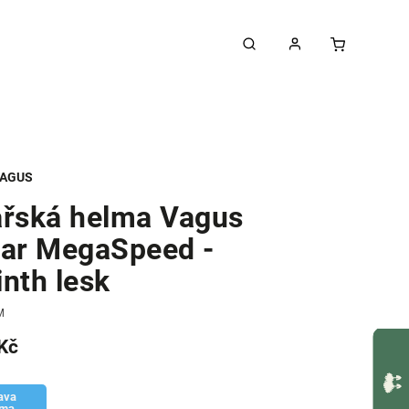
AGUS
ařská helma Vagus
lar MegaSpeed -
nth lesk
M
Kč
ava
rma