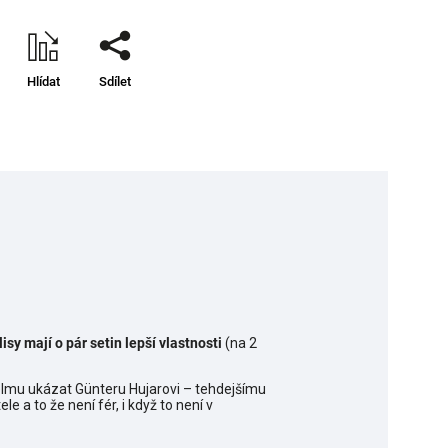
Hlídat
Sdílet
isy mají o pár setin lepší vlastnosti
(na 2
i helmu ukázat Günteru Hujarovi – tehdejšímu
e a to že není fér, i když to není v