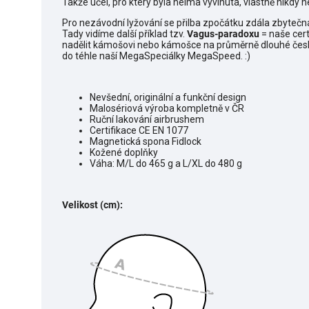
Takže účel, pro který byla helma vyvinuta, vlastně nikdy nes
Pro nezávodní lyžování se přilba zpočátku zdála zbytečná
Tady vidíme další příklad tzv.
Vagus-paradoxu
= naše cert
nadělit kámošovi nebo kámošce na průměrně dlouhé če
do téhle naší MegaSpeciálky MegaSpeed. :)
Nevšední, originální a funkční design
Malosériová výroba kompletně v ČR
Ruční lakování airbrushem
Certifikace CE EN 1077
Magnetická spona Fidlock
Kožené doplňky
Váha: M/L do 465 g a L/XL do 480 g
Velikost (cm):