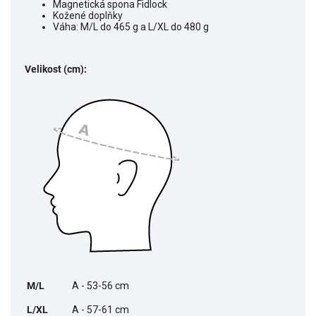
Magnetická spona Fidlock
Kožené doplňky
Váha: M/L do 465 g a L/XL do 480 g
Velikost (cm):
M/L
A - 53-56 cm
L/XL
A - 57-61 cm