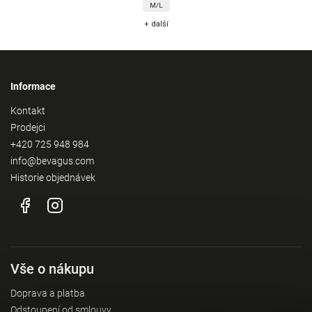
M/L
+ další
Informace
Kontakt
Prodejci
+420 725 948 984
info@bevagus.com
Historie objednávek
Vše o nákupu
Doprava a platba
Odstoupení od smlouvy