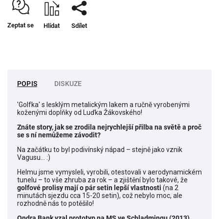
Zeptat se
Hlídat
Sdílet
POPIS
DISKUZE
'Golfka' s lesklým metalickým lakem a ručně vyrobenými
koženými doplňky od Luďka Žákovského!
Znáte story, jak se zrodila nejrychlejší přilba na světě a proč
se s ní nemůžeme závodit?
Na začátku to byl podivínský nápad – stejně jako vznik
Vagusu... :)
Helmu jsme vymysleli, vyrobili, otestovali v aerodynamickém
tunelu – to vše zhruba za rok – a zjištění bylo takové, že
golfové prolisy mají o pár setin lepší vlastnosti
(na 2
minutách sjezdu cca 15-20 setin), což nebylo moc, ale
rozhodně nás to potěšilo!
Ondra Bank vzal prototyp na MS ve Schladmingu (2013).