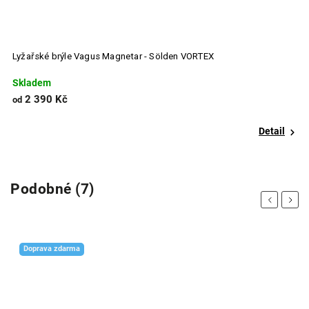
Lyžařské brýle Vagus Magnetar - Sölden VORTEX
L
Skladem
S
2 390 Kč
od
o
Detail
Podobné (7)
Previous
Next
Doprava zdarma