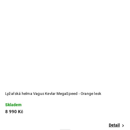
Lyžařská helma Vagus Kevlar MegaSpeed - Orange lesk
L
Skladem
S
8 990 Kč
8
Detail