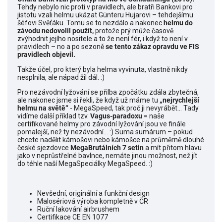
Tehdy nebylo nic proti v pravidlech, ale bratři Bankovi pro
jistotu vzali helmu ukázat Günteru Hujarovi – tehdejšímu
šéfovi Svěťáku. Tomu se to nezdálo a nakonec
helmu do
závodu nedovolil použít,
protože prý může časově
zvýhodnit jejího nositele a to že není fér, i když to není v
pravidlech – no a po sezoně
se tento zákaz opravdu ve FIS
pravidlech objevil.
Takže účel, pro který byla helma vyvinuta, vlastně nikdy
nesplnila, ale nápad žil dál. :)
Pro nezávodní lyžování se přilba zpočátku zdála zbytečná,
ale nakonec jsme si řekli, že když už máme tu
„nejrychlejší
helmu na světě“
- MegaSpeed, tak proč ji nevyrábět... Tady
vidíme další příklad tzv.
Vagus-paradoxu
= naše
certifikované helmy pro závodní lyžování jsou ve finále
pomalejší, než ty nezávodní... :) Suma sumárum – pokud
chcete nadělit kámošovi nebo kámošce na průměrně dlouhé
české sjezdovce
MegaBrutálních 7 setin
a mít přitom hlavu
jako v neprůstřelné bavlnce, nemáte jinou možnost, než jít
do téhle naší MegaSpeciálky MegaSpeed. :)
Nevšední, originální a funkční design
Malosériová výroba kompletně v ČR
Ruční lakování airbrushem
Certifikace CE EN 1077