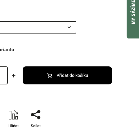
MY SÁZÍME
ariantu
Přidat do košíku
Hlídat
Sdílet