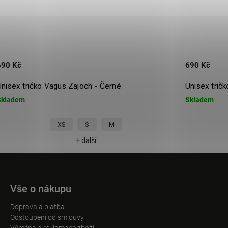
690 Kč
- Černé
Unisex tričko Vagus Zajoch - Cihlové
Skladem
M
XS
S
M
+ další
Vše o nákupu
Doprava a platba
Odstoupení od smlouvy