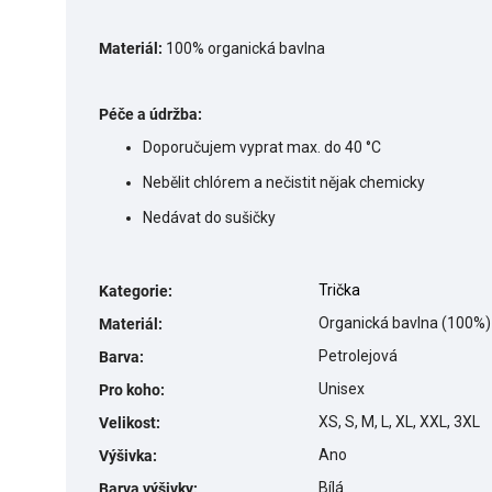
Materiál:
100% organická bavlna
Péče a údržba:
Doporučujem vyprat max. do 40 °C
Nebělit chlórem a nečistit nějak chemicky
Nedávat do sušičky
Trička
Kategorie
:
Organická bavlna (100%)
Materiál
:
Petrolejová
Barva
:
Unisex
Pro koho
:
XS, S, M, L, XL, XXL, 3XL
Velikost
:
Ano
Výšivka
:
Bílá
Barva výšivky
: