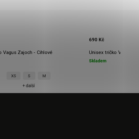
690 Kč
Unisex tričko Vagus Zajoch - Grepové
Skladem
M
L
XL
+ další