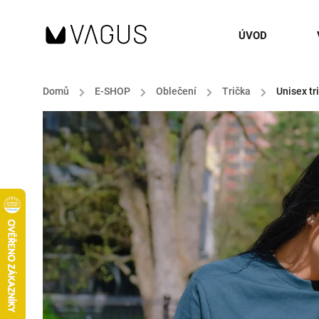
ÚVOD
Domů
/
E-SHOP
/
Oblečení
/
Trička
/
Unisex tr