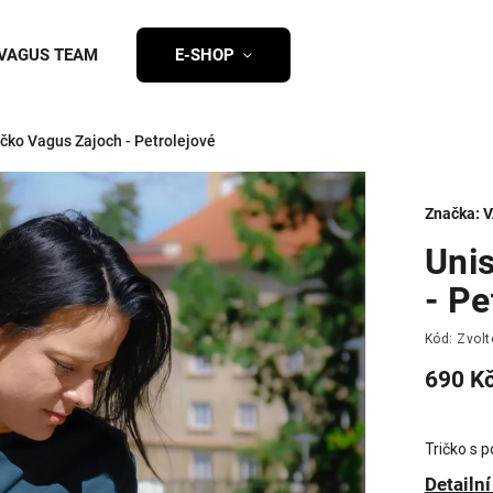
VAGUS TEAM
E-SHOP
ičko Vagus Zajoch - Petrolejové
Značka:
V
Unis
- Pe
Kód:
Zvolt
690 K
Tričko s 
Detailn