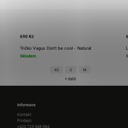
690 Kč
t be cool - Natural
Unisex tričko Vagus Zajoch 
Skladem
XS
S
M
XS
S
+ další
+ další
Informace
Kontakt
Prodejci
+420 725 948 984