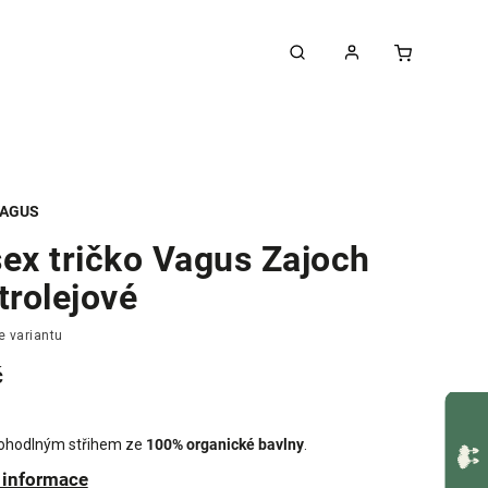
AGUS
ex tričko Vagus Zajoch
trolejové
e variantu
č
pohodlným střihem ze
100% organické bavlny
.
í informace