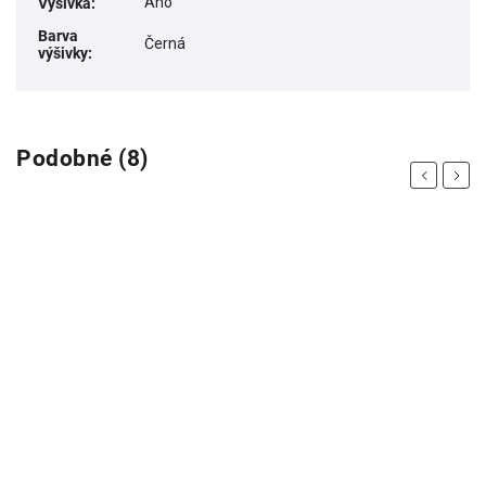
Ano
Výšivka
:
Barva
Černá
výšivky
:
Podobné (8)
Previous
Next