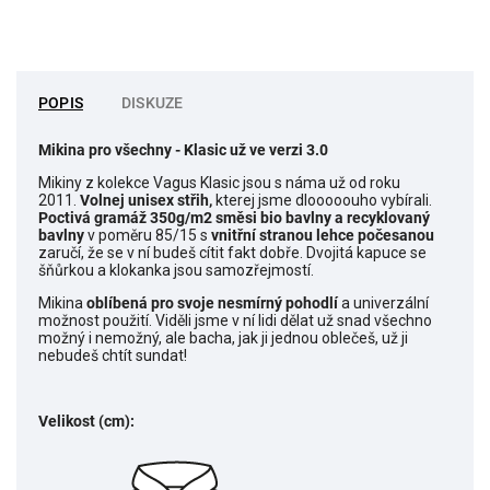
POPIS
DISKUZE
Mikina pro všechny
- Klasic už ve verzi 3.0
Mikiny z kolekce Vagus Klasic jsou s náma už od roku
2011.
Volnej unisex střih,
kterej jsme dlooooouho vybírali.
Poctivá gramáž 350g/m2 směsi bio bavlny a recyklovaný
bavlny
v poměru 85/15 s
vnitřní stranou lehce počesanou
zaručí, že se v ní budeš cítit fakt dobře. Dvojitá kapuce se
šňůrkou a klokanka jsou samozřejmostí.
Mikina
o
blíbená pro svoje nesmírný pohodlí
a univerzální
možnost použití. Viděli jsme v ní lidi dělat už snad všechno
možný i nemožný, ale bacha, jak ji jednou oblečeš, už ji
nebudeš chtít sundat!
Velikost (cm):