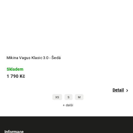
Mikina Vagus Klasic 3.0 - Šedá
Mi
Skladem
S
1 790 Kč
1
Detail
XS
S
M
+ další
Informace