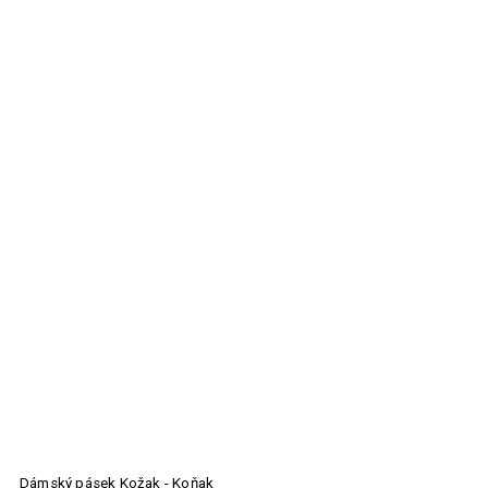
Dámský pásek Kožak - Koňak
M