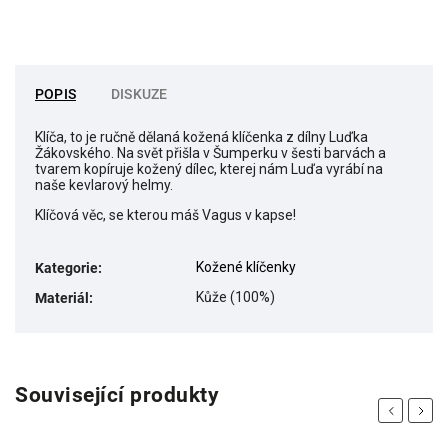
POPIS
DISKUZE
Klíča, to je ručně dělaná kožená klíčenka z dílny Luďka
Žákovského. Na svět přišla v Šumperku v šesti barvách a
tvarem kopíruje kožený dílec, kterej nám Luďa vyrábí na
naše kevlarový helmy.
Klíčová věc, se kterou máš Vagus v kapse!
Kožené klíčenky
Kategorie
:
Kůže (100%)
Materiál
:
Související produkty
Previous
Next