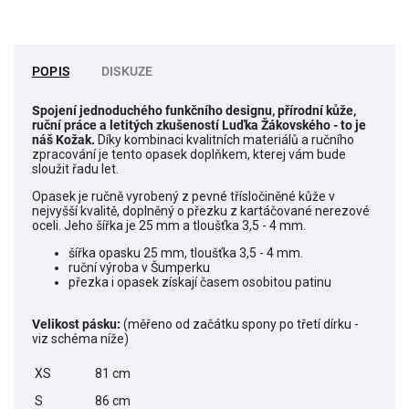
POPIS
DISKUZE
Spojení jednoduchého funkčního designu, přírodní kůže,
ruční práce a letitých zkušeností Luďka Žákovského - to je
náš Kožak.
Díky kombinaci kvalitních materiálů a ručního
zpracování je tento opasek doplňkem, kterej vám bude
sloužit řadu let.
Opasek je ručně vyrobený z pevné třísločiněné kůže v
nejvyšší kvalitě, doplněný o přezku z kartáčované nerezové
oceli. Jeho šířka je 25 mm a tloušťka 3,5 - 4 mm.
šířka opasku 25 mm, tloušťka 3,5 - 4 mm.
ruční výroba v Šumperku
přezka i opasek získají časem osobitou patinu
Velikost pásku:
(měřeno od začátku spony po třetí dírku -
viz schéma níže)
XS
81 cm
S
86 cm