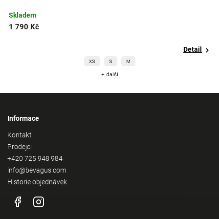
Skladem
S
1 790 Kč
1
Detail
XS
S
M
+ další
Informace
Kontakt
Prodejci
+420 725 948 984
info@bevagus.com
Historie objednávek