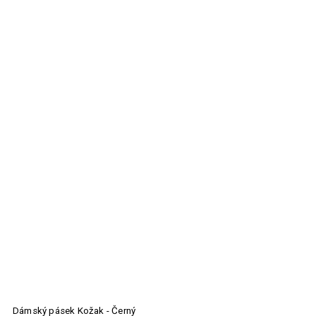
Dámský pásek Kožak - Černý
P