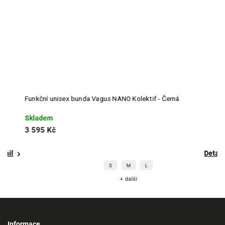
Funkční unisex bunda Vagus NANO Kolektif - Černá
F
Skladem
S
3 595 Kč
2
Detail
S
M
L
+ další
Informace