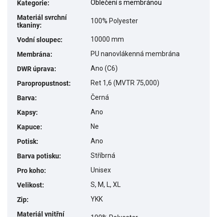
Oblečení s membránou
Kategorie
:
Materiál svrchní
100% Polyester
tkaniny
:
10000 mm
Vodní sloupec
:
PU nanovlákenná membrána
Membrána
:
Ano (C6)
DWR úprava
:
Ret 1,6 (MVTR 75,000)
Paropropustnost
:
Černá
Barva
:
Ano
Kapsy
:
Ne
Kapuce
:
Ano
Potisk
:
Stříbrná
Barva potisku
:
Unisex
Pro koho
:
S, M, L, XL
Velikost
:
YKK
Zip
:
Materiál vnitřní