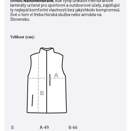
firmou
Nanomembrane
,
kde vyvíjí
unikátní membránové
lamináty určené pro sportovní a outdoorové účely, zajišťující
ty nejlepší komfortní vlastnosti bez jakýchkoliv kompromisů.
Své o tom ví třeba Horská služba nebo armáda na
Slovensku.
Velikost (cm):
S
A-49
B-66