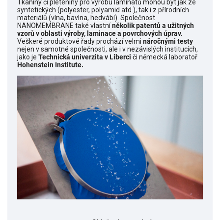
Tkaniny či pleteniny pro výrobu laminátů mohou být jak ze
syntetických (polyester, polyamid atd.), tak i z přírodních
materiálů (vlna, bavlna, hedvábí). Společnost
NANOMEMBRANE také vlastní
několik patentů a užitných
vzorů v oblasti výroby, laminace a povrchových úprav.
Veškeré produktové řady prochází velmi
náročnými testy
nejen v samotné společnosti, ale i v nezávislých institucích,
jako je
Technická univerzita v Liberci
či německá laboratoř
Hohenstein Institute.