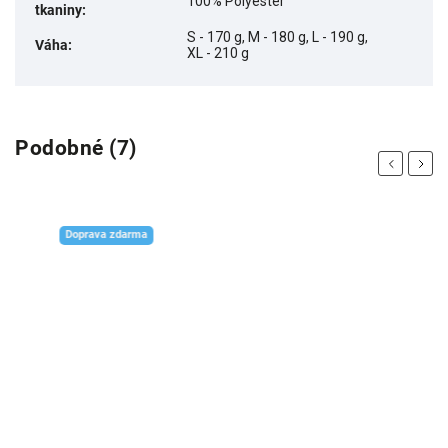
100% Polyester
tkaniny
:
S - 170 g, M - 180 g, L - 190 g,
Váha
:
XL - 210 g
Podobné (7)
Previous
Next
Doprava zdarma