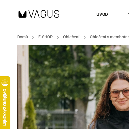
ÚVOD
Domů
/
E-SHOP
/
Oblečení
/
Oblečení s membrán