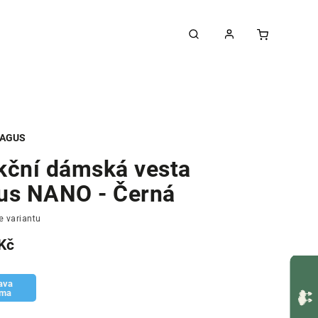
AGUS
kční dámská vesta
us NANO - Černá
e variantu
Kč
ava
rma