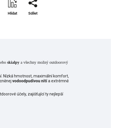
Hlídat
Sdílet
ebo
skialpy
a všechny možný outdoorový
ní. Nízká hmotnost, maximální komfort,
ocněnej
vodoodpudivou nití
a extrémně
orové účely, zajišťující ty nejlepší