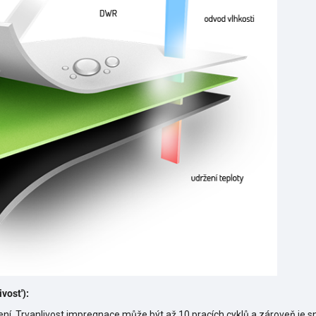
vost'):
ení. Trvanlivost impregnace může být až 10 pracích cyklů a zároveň je s