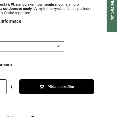
MY SÁZÍME
esta
s PU nanovlákennou membránou
nejen
pro
 a outdoorové účely.
Vymyšlená, vyrobená a do poslední
á v České republice.
í informace
ariantu
Přidat do košíku