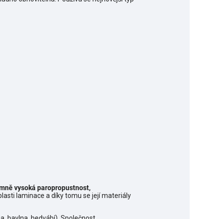
mně vysoká paropropustnost,
sti laminace a díky tomu se její materiály
na, bavlna, hedvábí). Společnost