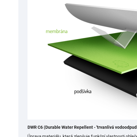
DWR C6 (Durable Water Repellent -
'trvanlivá vodoodpudi
Úprava materiálu, která zlepšuje funkční vlastnosti obleč