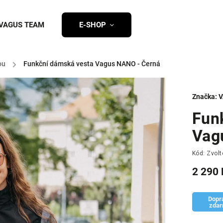
VAGUS TEAM
E-SHOP
ou
/
Funkční dámská vesta Vagus NANO - Černá
Značka:
V
Fun
Vag
Kód:
Zvolt
2 290 
Dopr
zda