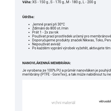
Váha:
XS - 150 g , S - 170 g , M - 180 g , L - 200 g
Údržba:
Jemné praní při 30°C
Ždímání do 800 ot./min
Prát 1 - 2x za rok
Používat prací prostředek určený pro membránové
Doporučujeme produkty značek Nikwax, Toko, Perw
Nepoužívat aviváž
Po každém vyprání výrobek vyžehlit, aktivujete tím 
NANOVLÁKENNÁ MEMBRÁNA:
Je vyrobena ze 100% PU a průměr nanovláken je pouhých
membrány (PTFE - GoreTex), a tak může nabídnout tu nej