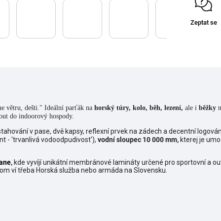
Zeptat se
e větru, dešti."
Ideální parťák na
horský túry, kolo, běh, lezení,
ale i
běžky
n
nout do indoorový hospody.
 stahování v pase, dvě kapsy,
reflexní prvek na zádech a decentní logová
t - 'trvanlivá vodoodpudivost'),
vodní sloupec 10 000 mm,
kterej je um
ane
,
kde vyvíjí
unikátní membránové lamináty určené pro sportovní a outdo
 tom ví třeba Horská služba nebo armáda na Slovensku.