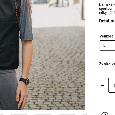
Dámská v
sportovní
nitky ušit
Detailn
Velikost
Zvolte v