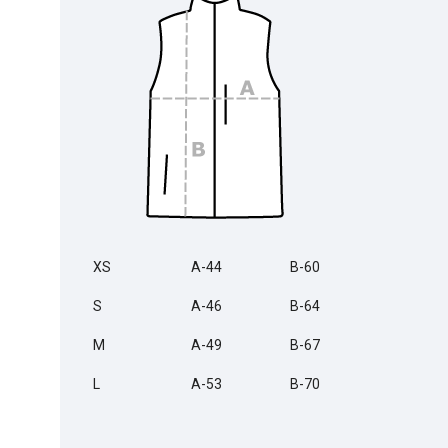
XS
A-44
B-60
S
A-46
B-64
M
A-49
B-67
L
A-53
B-70