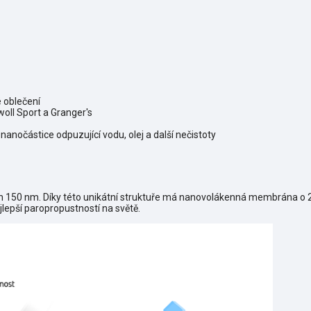
 oblečení
oll Sport a Granger's
nanočástice odpuzující vodu, olej a další nečistoty
 150 nm. Díky této unikátní struktuře má nanovolákenná membrána o 25
lepší paropropustností na světě.