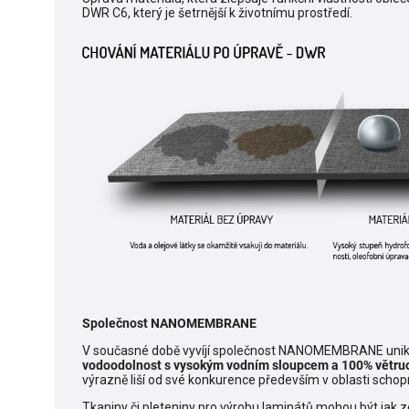
DWR C6, který je šetrnější k životnímu prostředí.
Společnost NANOMEMBRANE
V současné době vyvíjí společnost NANOMEMBRANE unikat
vodoodolnost s vysokým vodním sloupcem a 100% větru
výrazně liší od své konkurence především v oblasti schopn
Tkaniny či pleteniny pro výrobu laminátů mohou být jak ze 