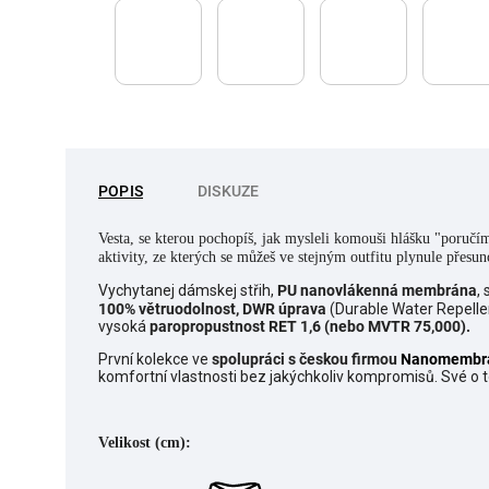
POPIS
DISKUZE
Vesta, se kterou pochopíš, jak mysleli komouši hlášku "poručím
aktivity, ze kterých se můžeš ve stejným outfitu plynule přesu
Vychytanej dámskej střih,
PU nanovlákenná membrána
,
100% větruodolnost,
DWR úprava
(Durable Water Repellen
vysoká
paropropustnost RET 1,6 (nebo MVTR 75,000).
První kolekce ve
spolupráci s českou firmou
Nanomembr
komfortní vlastnosti bez jakýchkoliv kompromisů. Své o
Velikost (cm):