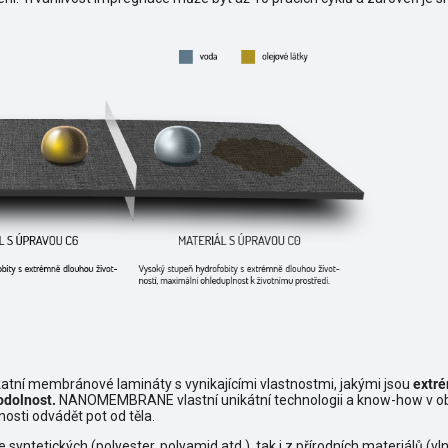
ní membránové lamináty s vynikajícími vlastnostmi, jakými jsou
extré
odolnost.
NANOMEMBRANE vlastní unikátní technologii a know-how v obla
osti odvádět pot od těla.
syntetických (polyester, polyamid atd.), tak i z přírodních materiálů (vl