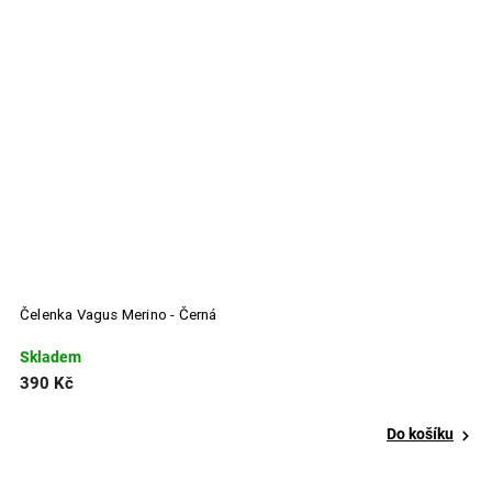
Čelenka Vagus Merino - Černá
Č
Skladem
S
390 Kč
4
Do košíku