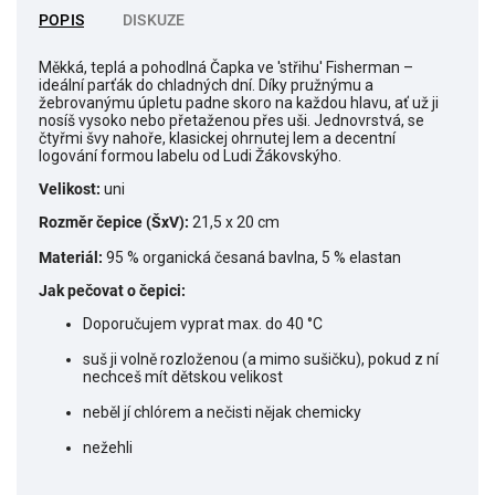
POPIS
DISKUZE
Měkká, teplá a pohodlná Čapka ve 'střihu' Fisherman –
ideální parťák do chladných dní. Díky pružnýmu a
žebrovanýmu úpletu padne skoro na každou hlavu, ať už ji
nosíš vysoko nebo přetaženou přes uši. Jednovrstvá, se
čtyřmi švy nahoře, klasickej ohrnutej lem a decentní
logování formou labelu od Ludi Žákovskýho.
Velikost:
uni
Rozměr čepice (ŠxV):
21,5 x 20 cm
Materiál:
95 % organická česaná bavlna, 5 % elastan
Jak pečovat o čepici:
Doporučujem vyprat max. do 40 °C
suš ji volně rozloženou (a mimo sušičku), pokud z ní
nechceš mít dětskou velikost
neběl jí chlórem a nečisti nějak chemicky
nežehli