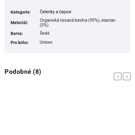
Čelenky a čepice
Kategorie
:
Organická česaná bavlna (95%), elastan
Materiál
:
(5%)
Šedá
Barva
:
Unisex
Pro koho
:
Podobné (8)
Previous
Next