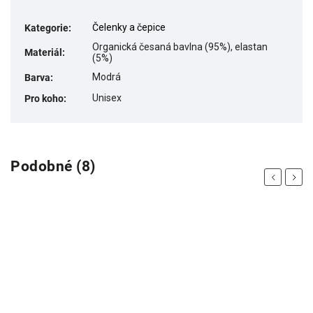
Čelenky a čepice
Kategorie
:
Organická česaná bavlna (95%), elastan
Materiál
:
(5%)
Modrá
Barva
:
Unisex
Pro koho
:
Podobné (8)
Previous
Next