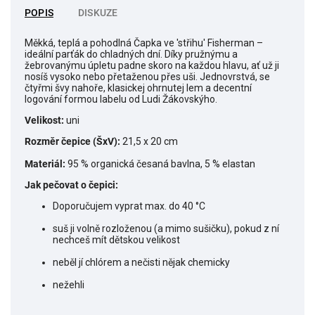
POPIS
DISKUZE
Měkká, teplá a pohodlná Čapka ve 'střihu' Fisherman –
ideální parťák do chladných dní. Díky pružnýmu a
žebrovanýmu úpletu padne skoro na každou hlavu, ať už ji
nosíš vysoko nebo přetaženou přes uši. Jednovrstvá, se
čtyřmi švy nahoře, klasickej ohrnutej lem a decentní
logování formou labelu od Ludi Žákovskýho.
Velikost:
uni
Rozměr čepice (ŠxV):
21,5 x 20 cm
Materiál:
95 % organická česaná bavlna, 5 % elastan
Jak pečovat o čepici:
Doporučujem vyprat max. do 40 °C
suš ji volně rozloženou (a mimo sušičku), pokud z ní
nechceš mít dětskou velikost
neběl jí chlórem a nečisti nějak chemicky
nežehli