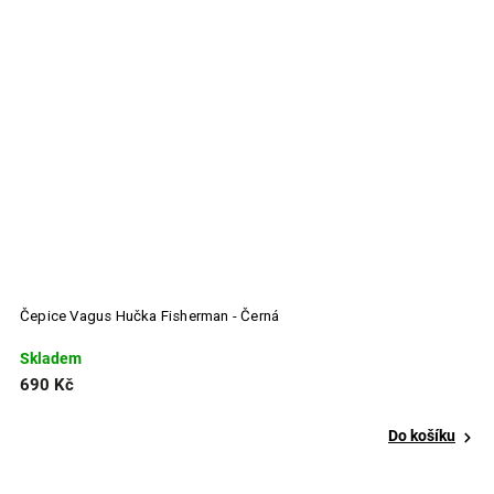
Čepice Vagus Hučka Fisherman - Černá
Č
Skladem
S
690 Kč
4
Do košíku