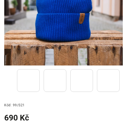
Kód:
99/S21
690 Kč