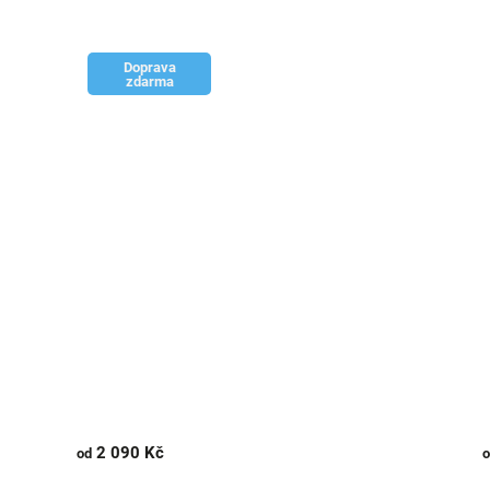
Doprava
zdarma
2 090 Kč
od
o