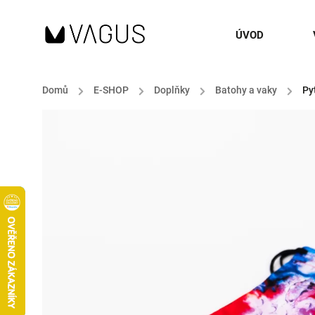
ÚVOD
Domů
/
E-SHOP
/
Doplňky
/
Batohy a vaky
/
Py