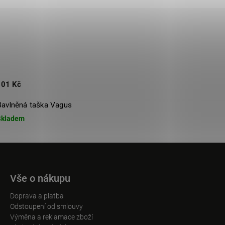
101 Kč
Bavlněná taška Vagus
Skladem
Vše o nákupu
Doprava a platba
Odstoupení od smlouvy
Výměna a reklamace zboží