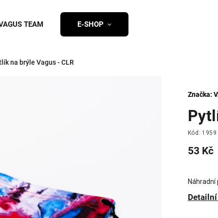
VAGUS TEAM
E-SHOP
tlík na brýle Vagus - CLR
Značka:
V
Pytl
Kód:
1959
53 Kč
Náhradní 
Detailn