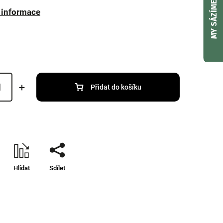
MY SÁZÍME
í informace
Přidat do košíku
Hlídat
Sdílet