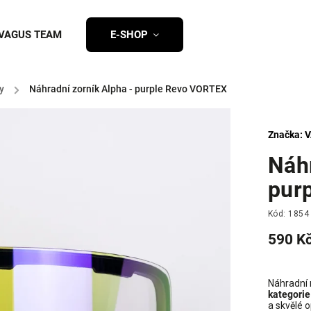
VAGUS TEAM
E-SHOP
y
/
Náhradní zorník Alpha - purple Revo VORTEX
Značka:
V
Náhr
pur
Kód:
1854
590 K
Náhradní 
kategorie
a skvělé 