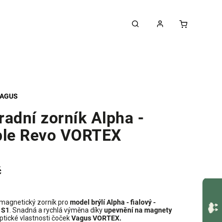
AGUS
adní zorník Alpha -
ple Revo VORTEX
č
magnetický zorník pro
model brýlí Alpha - fialový -
 S1
.
Snadná a rychlá výměna díky
upevnění na magnety
optické vlastnosti čoček
Vagus VORTEX.