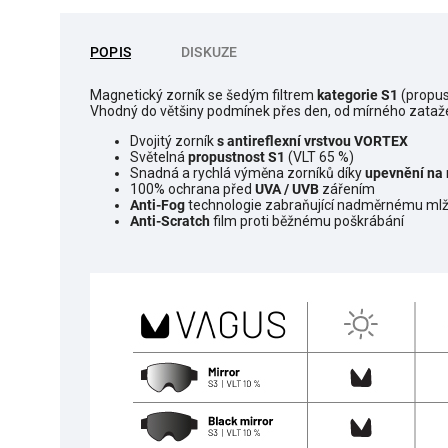
POPIS
DISKUZE
Magnetický zorník se šedým filtrem
kategorie
S1
(propus
Vhodný do většiny podmínek přes den, od mírného zataže
Dvojitý zorník
s antireflexní vrstvou VORTEX
Světelná
propustnost S1
(VLT 65 %)
Snadná a rychlá výměna zorníků díky
upevnění na
100% ochrana před
UVA / UVB
zářením
Anti-Fog
technologie zabraňující nadměrnému mlž
Anti-Scratch
film proti běžnému poškrábání