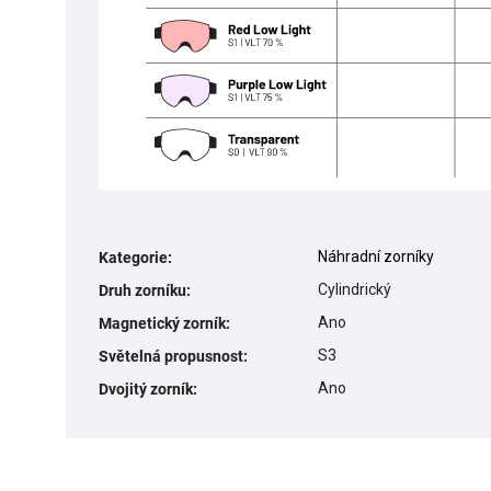
Náhradní zorníky
Kategorie
:
Cylindrický
Druh zorníku
:
Ano
Magnetický zorník
:
S3
Světelná propusnost
:
Ano
Dvojitý zorník
: