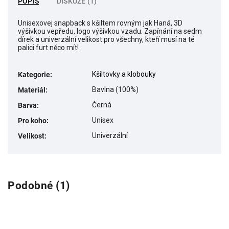
POPIS
DISKUZE (1)
Unisexovej snapback s kšiltem rovným jak Haná, 3D
výšivkou vepředu, logo výšivkou vzadu. Zapínání na sedm
dírek a univerzální velikost pro všechny, kteří musí na té
palici furt něco mít!
Kšiltovky a klobouky
Kategorie
:
Bavlna (100%)
Materiál
:
Černá
Barva
:
Unisex
Pro koho
:
Univerzální
Velikost
:
Podobné (1)