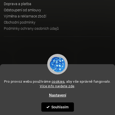
Doprava a platba
Odstoupení od smlouvy
Výměna a reklamace zboží
Obchodní podmínky
Podmínky ochrany osobních údajů
Instagram
Pro provoz webu používáme
cookies
, aby vše správně fungovalo.
Více info najdete zde
.
Nastavení
Copyright 2026
BeVagus.com
. Všechna práva vyhrazena.
Vytvořil
Shoptet
| Design
Shoptak.cz
Souhlasím