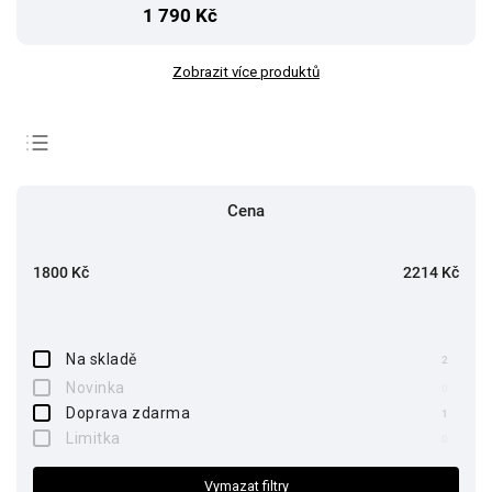
1 790 Kč
Zobrazit více produktů
Doporučujeme
Cena
Nejlevnější
Nejdražší
1800
Kč
2214
Kč
Nejprodávanější
Abecedně
Na skladě
2
Novinka
0
Doprava zdarma
1
Limitka
0
Vymazat filtry