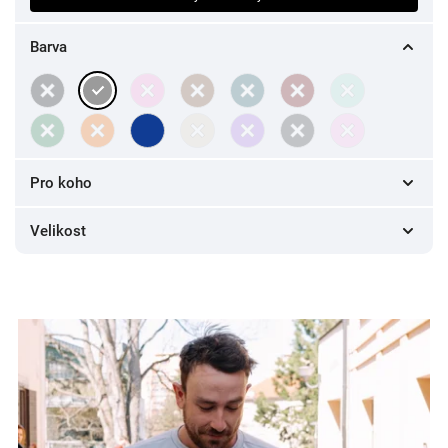
Barva
Pro koho
Unisex
2
Velikost
XS
0
S
2
M
2
L
2
XL
2
XXL
2
3XL
0
4XL
0