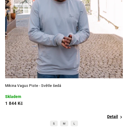
5XL
0
Mikina Vagus Piste - Světle šedá
Skladem
1 844 Kč
Detail
S
M
L