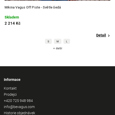
Mikina Vagus Off Piste - Světle šedá
Skladem
2 214 Kč
Detail
S
M
L
+ další
Informace
Kontakt
Prodejci
+420 725 948 984
info@bevagus.com
Historie objednávek